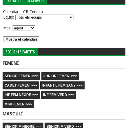
CALENDARI - CB CERVERA
Calendari - CB Cervera
Equip:
Mes:
SEGÜENTS PARTITS
FEMENÍ
SÈNIOR FEMENÍ >>>
JÚNIOR FEMENÍ >>>
CADET FEMENÍ >>>
INFANTIL FEM 1ANY >>>
INF FEM NEGRE >>>
INF FEM VERD >>>
MINI FEMENÍ >>>
MASCULÍ
SÈNIOR M NEGRE >>>
SÈNIOR M VERD >>>