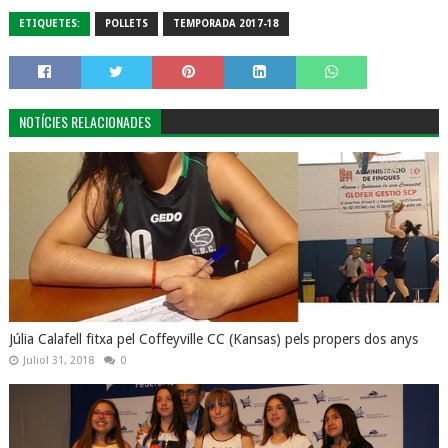
ETIQUETES:
POLLETS
TEMPORADA 2017-18
NOTÍCIES RELACIONADES
Júlia Calafell fitxa pel Coffeyville CC (Kansas) pels propers dos anys
Juliol 31, 2018
0