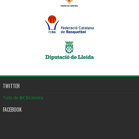
TWITTER
Tuits de @CBCervera
FACEBOOK