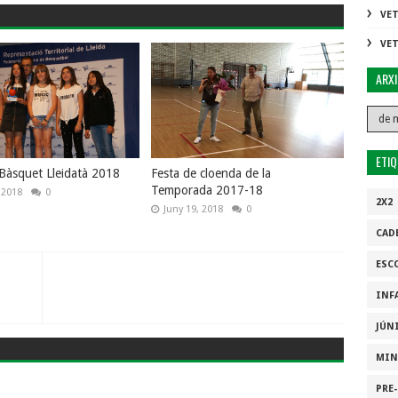
VE
VE
ARX
ETI
 Bàsquet Lleidatà 2018
Festa de cloenda de la
Temporada 2017-18
, 2018
0
2X2
Juny 19, 2018
0
CAD
ESC
INF
JÚN
MIN
PRE