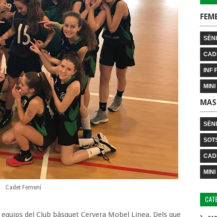
FEM
SÈNI
CAD
INF 
MINI
MAS
SÈN
SOT
CAD
MINI
Cadet Femení
CAT
equips del Club bàsquet Cervera Mobel Linea. Dels que