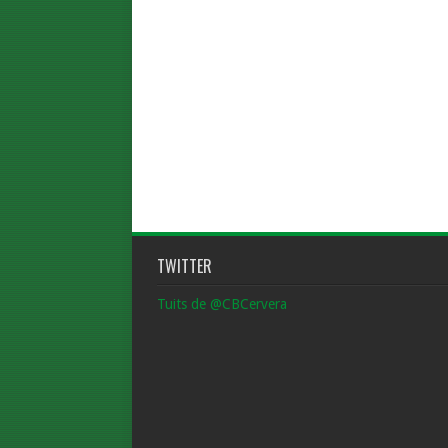
TWITTER
Tuits de @CBCervera