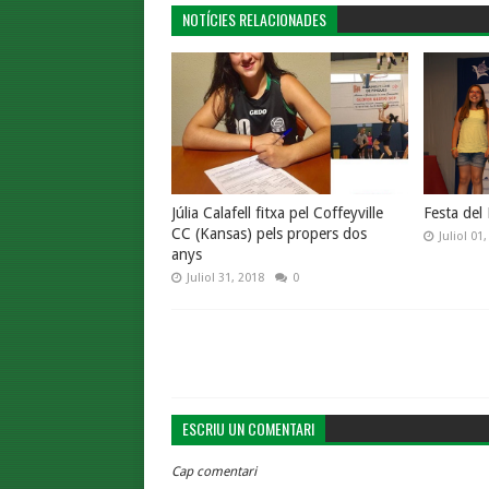
NOTÍCIES RELACIONADES
Júlia Calafell fitxa pel Coffeyville
Festa del
CC (Kansas) pels propers dos
Juliol 01
anys
Juliol 31, 2018
0
ESCRIU UN COMENTARI
Cap comentari