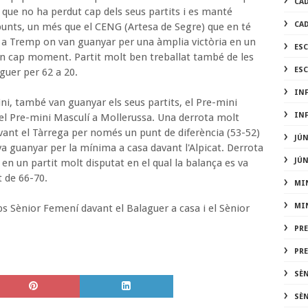
CA
 que no ha perdut cap dels seus partits i es manté
CA
punts, un més que el CENG (Artesa de Segre) que en té
 a Tremp on van guanyar per una àmplia victòria en un
ES
en cap moment. Partit molt ben treballat també de les
ES
uer per 62 a 20.
IN
ini, també van guanyar els seus partits, el Pre-mini
IN
 el Pre-mini Masculí a Mollerussa. Una derrota molt
vant el Tàrrega per només un punt de diferència (53-52)
JÚ
va guanyar per la mínima a casa davant l'Alpicat. Derrota
JÚ
en un partit molt disputat en el qual la balança es va
t de 66-70.
MI
MI
ps Sènior Femení davant el Balaguer a casa i el Sènior
PR
PR
SÈ
SÈ