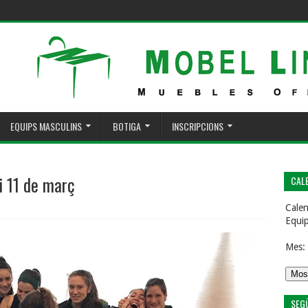
EQUIPS MASCULINS
BOTIGA
INSCRIPCIONS
i 11 de març
CALE
Calen
Equi
Mes:
SEG