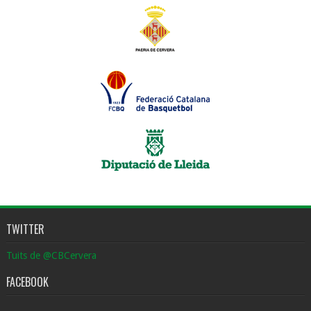
TWITTER
Tuits de @CBCervera
FACEBOOK