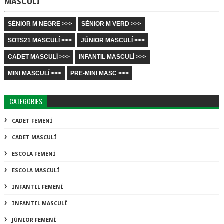
MASCULÍ
SÈNIOR M NEGRE >>>
SÈNIOR M VERD >>>
SOTS21 MASCULÍ >>>
JÚNIOR MASCULÍ >>>
CADET MASCULÍ >>>
INFANTIL MASCULÍ >>>
MINI MASCULÍ >>>
PRE-MINI MASC >>>
CATEGORIES
CADET FEMENÍ
CADET MASCULÍ
ESCOLA FEMENÍ
ESCOLA MASCULÍ
INFANTIL FEMENÍ
INFANTIL MASCULÍ
JÚNIOR FEMENÍ