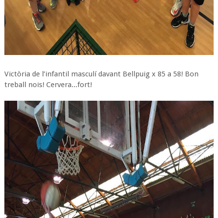
Victòria de l’infantil masculí davant Bellpuig x 85 a 58! Bon
treball nois! Cervera...fort!