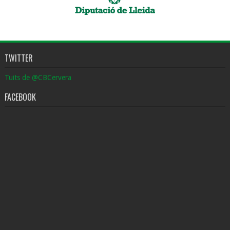
TWITTER
Tuits de @CBCervera
FACEBOOK