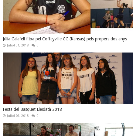
Júlia Calafell fitxa pel Coffeyville CC (Kansas) pels propers dos anys
Juliol 31, 2018
0
Festa del Bàsquet Lleidatà 2018
Juliol 01, 2018
0