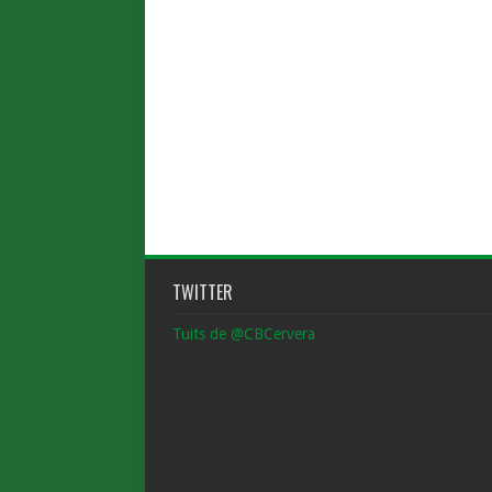
TWITTER
Tuits de @CBCervera