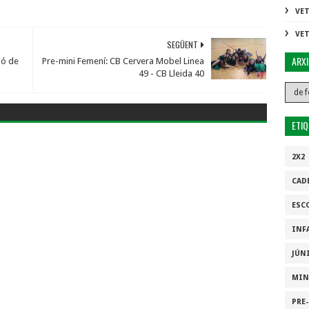
VE
VE
SEGÜENT
ARX
ió de
Pre-mini Femení: CB Cervera Mobel Linea
49 - CB Lleida 40
ETI
2X2
CAD
ESC
INF
JÚN
MIN
PRE