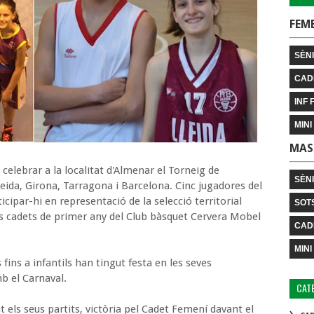
FEM
SÈNI
CAD
INF 
MINI
MAS
celebrar a la localitat d'Almenar el Torneig de
SÈN
Lleida, Girona, Tarragona i Barcelona. Cinc jugadores del
ipar-hi en representació de la selecció territorial
SOT
rs cadets de primer any del Club bàsquet Cervera Mobel
CAD
MINI
 fins a infantils han tingut festa en les seves
b el Carnaval.
CAT
t els seus partits, victòria pel Cadet Femení davant el