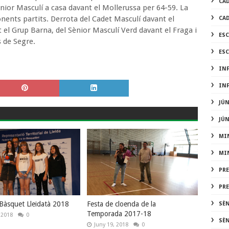
CA
Júnior Masculí a casa davant el Mollerussa per 64-59. La
onents partits. Derrota del Cadet Masculí davant el
CA
 el Grup Barna, del Sènior Masculí Verd davant el Fraga i
ES
 de Segre.
ES
IN
IN
JÚ
JÚ
MI
MI
PR
PR
 Bàsquet Lleidatà 2018
Festa de cloenda de la
SÈ
Temporada 2017-18
, 2018
0
SÈ
Juny 19, 2018
0