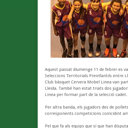
Aquest passat diumenge 11 de febrer es va 
Seleccions Territorials Preinfantils entre 
Club bàsquet Cervera Mobel Linea van partic
Lleida. També han estat triats dos jugado
Linea per formar part de la selecció cadet.
Per altra banda, els jugadors des de pollets
corresponents competicions coincidint am
Pel que fa als equips que sí que han disputa