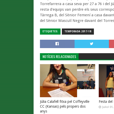
Torrefarrera a casa seva per 27 a 76 i del 
resta d'equips van perdre els seus corresp
Tàrrega B, del Sènior Femení a casa davant
del Sènior Masculí Negre davant del Torres
ETIQUETES:
TEMPORADA 2017-18
NOTÍCIES RELACIONADES
Júlia Calafell fitxa pel Coffeyville
Festa del
CC (Kansas) pels propers dos
Juliol 01
anys