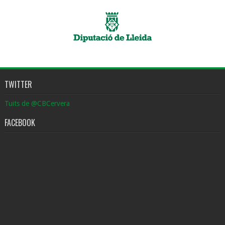
TWITTER
Tuits de @CBCervera
FACEBOOK