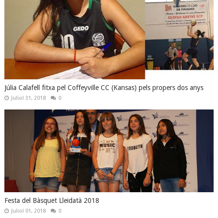
Júlia Calafell fitxa pel Coffeyville CC (Kansas) pels propers dos anys
Juliol 31, 2018
0
Festa del Bàsquet Lleidatà 2018
Juliol 01, 2018
0