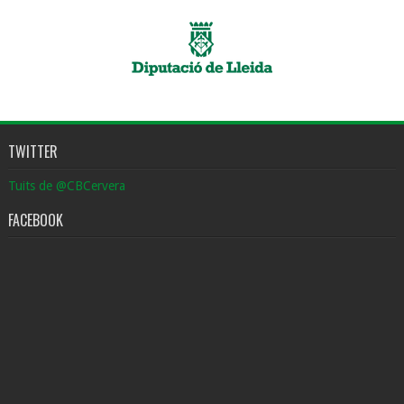
TWITTER
Tuits de @CBCervera
FACEBOOK