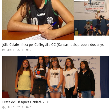
Júlia Calafell fitxa pel Coffeyville CC (Kansas) pels propers dos anys
Juliol 31, 2018
0
Festa del Bàsquet Lleidatà 2018
Juliol 01, 2018
0