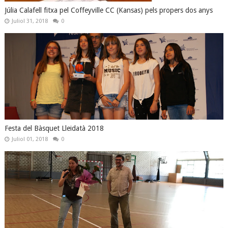
Júlia Calafell fitxa pel Coffeyville CC (Kansas) pels propers dos anys
Juliol 31, 2018
0
Festa del Bàsquet Lleidatà 2018
Juliol 01, 2018
0