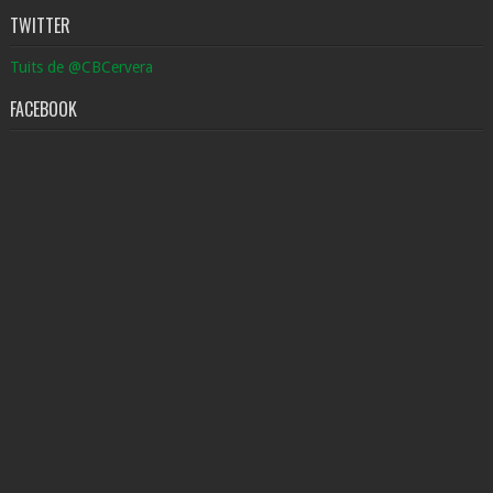
TWITTER
Tuits de @CBCervera
FACEBOOK