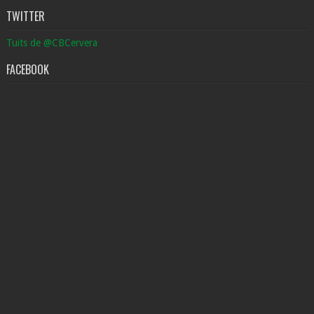
TWITTER
Tuits de @CBCervera
FACEBOOK