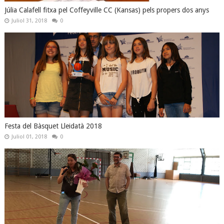
Júlia Calafell fitxa pel Coffeyville CC (Kansas) pels propers dos anys
Juliol 31, 2018
0
Festa del Bàsquet Lleidatà 2018
Juliol 01, 2018
0