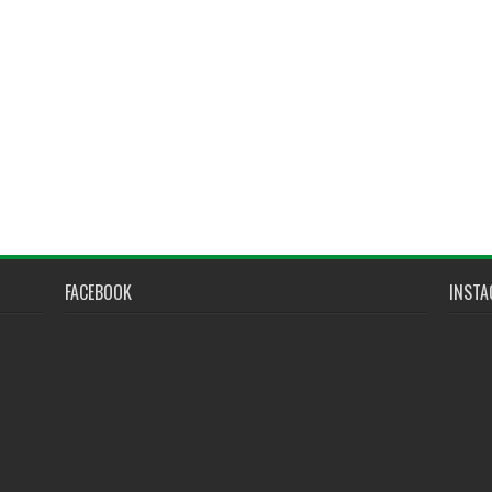
FACEBOOK
INST