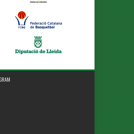
AGRAM