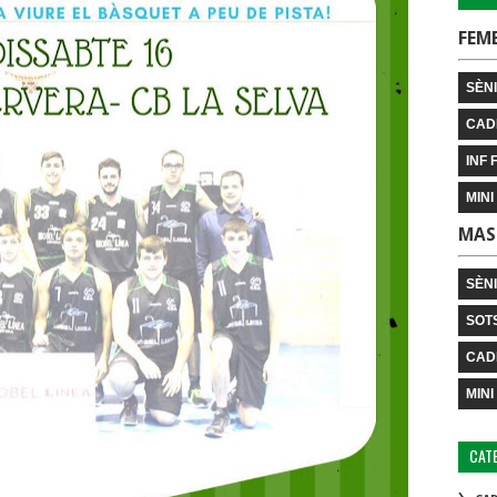
FEM
SÈNI
CAD
INF 
MINI
MAS
SÈN
SOT
CAD
MINI
CAT