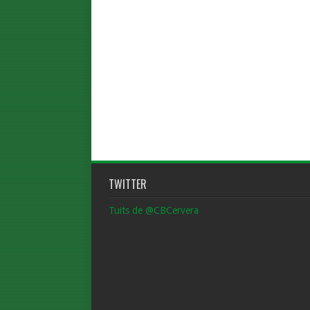
TWITTER
Tuits de @CBCervera