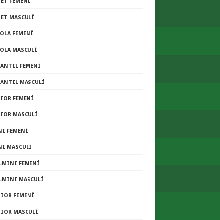
DET FEMENÍ
DET MASCULÍ
COLA FEMENÍ
COLA MASCULÍ
FANTIL FEMENÍ
FANTIL MASCULÍ
NIOR FEMENÍ
NIOR MASCULÍ
NI FEMENÍ
NI MASCULÍ
E-MINI FEMENÍ
E-MINI MASCULÍ
NIOR FEMENÍ
NIOR MASCULÍ