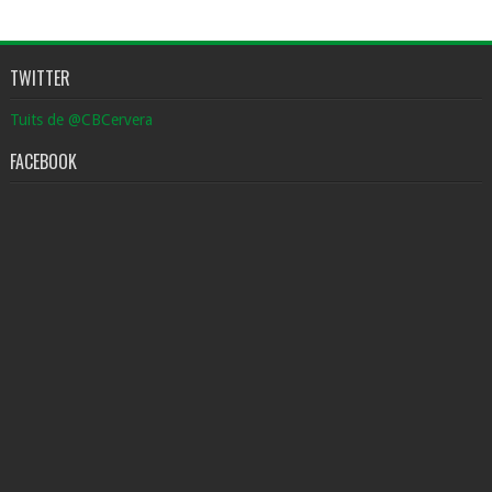
TWITTER
Tuits de @CBCervera
FACEBOOK