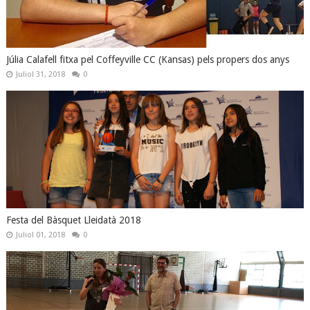
Júlia Calafell fitxa pel Coffeyville CC (Kansas) pels propers dos anys
Juliol 31, 2018
0
Festa del Bàsquet Lleidatà 2018
Juliol 01, 2018
0