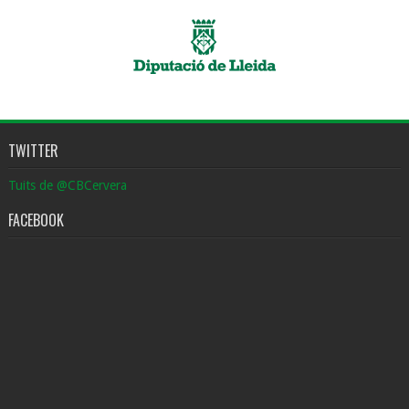
TWITTER
Tuits de @CBCervera
FACEBOOK