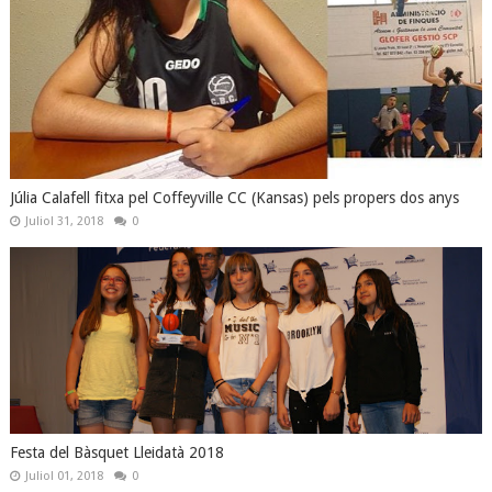
Júlia Calafell fitxa pel Coffeyville CC (Kansas) pels propers dos anys
Juliol 31, 2018
0
Festa del Bàsquet Lleidatà 2018
Juliol 01, 2018
0