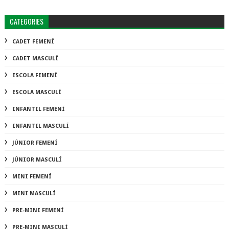
CATEGORIES
CADET FEMENÍ
CADET MASCULÍ
ESCOLA FEMENÍ
ESCOLA MASCULÍ
INFANTIL FEMENÍ
INFANTIL MASCULÍ
JÚNIOR FEMENÍ
JÚNIOR MASCULÍ
MINI FEMENÍ
MINI MASCULÍ
PRE-MINI FEMENÍ
PRE-MINI MASCULÍ