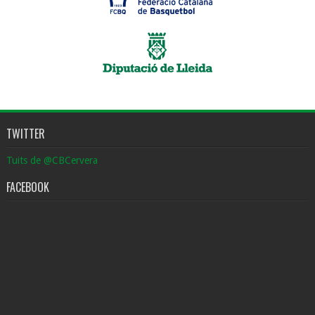
TWITTER
Tuits de @CBCervera
FACEBOOK