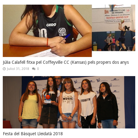
Júlia Calafell fitxa pel Coffeyville CC (Kansas) pels propers dos anys
Juliol 31, 2018
0
Festa del Bàsquet Lleidatà 2018