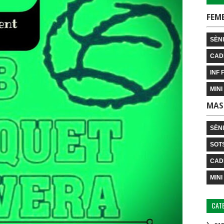
FEM
SÈNI
CAD
INF 
MINI
MAS
SÈN
SOT
CAD
MINI
CAT