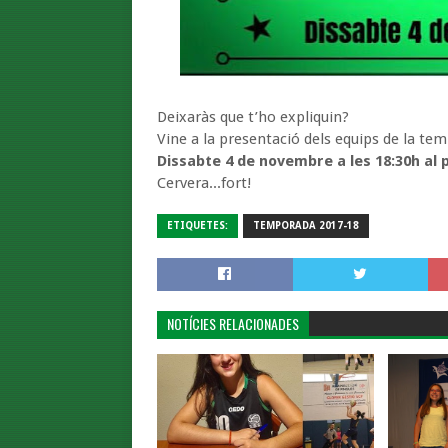
Deixaràs que t’ho expliquin?
Vine a la presentació dels equips de la t
Dissabte 4 de novembre a les 18:30h al p
Cervera...fort!
ETIQUETES:
TEMPORADA 2017-18
NOTÍCIES RELACIONADES