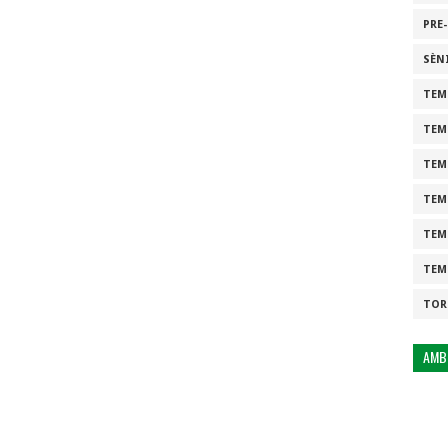
PRE
SÈN
TEM
TEM
TEM
TEM
TEM
TEM
TOR
AMB