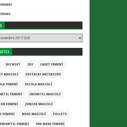
TERANES
TERANS
IU
QUETES
2X2 MIXT
3X3
CADET FEMENÍ
ET MASCULÍ
DESTACAT ANTERIORS
OLA FEMENÍ
ESCOLA MASCULÍ
ANTIL FEMENÍ
INFANTIL MASCULÍ
IOR FEMENÍ
JÚNIOR MASCULÍ
I FEMENÍ
MINI MASCULÍ
POLLETS
-INFANTIL FEMENÍ
PRE-MINI FEMENÍ