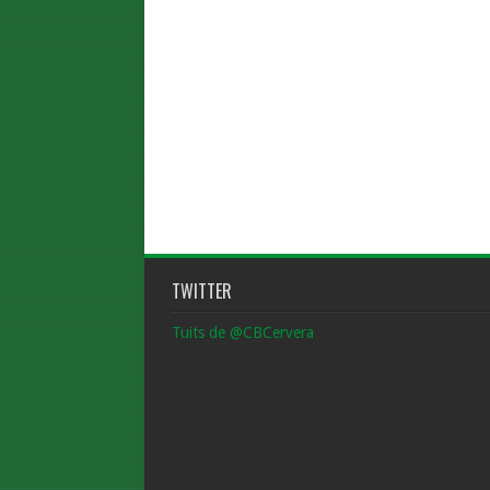
TWITTER
Tuits de @CBCervera