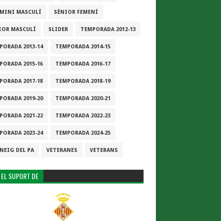
-MINI MASCULÍ
SÈNIOR FEMENÍ
IOR MASCULÍ
SLIDER
TEMPORADA 2012-13
PORADA 2013-14
TEMPORADA 2014-15
PORADA 2015-16
TEMPORADA 2016-17
PORADA 2017-18
TEMPORADA 2018-19
PORADA 2019-20
TEMPORADA 2020-21
PORADA 2021-22
TEMPORADA 2022-23
PORADA 2023-24
TEMPORADA 2024-25
NEIG DEL PA
VETERANES
VETERANS
 EL SUPORT DE