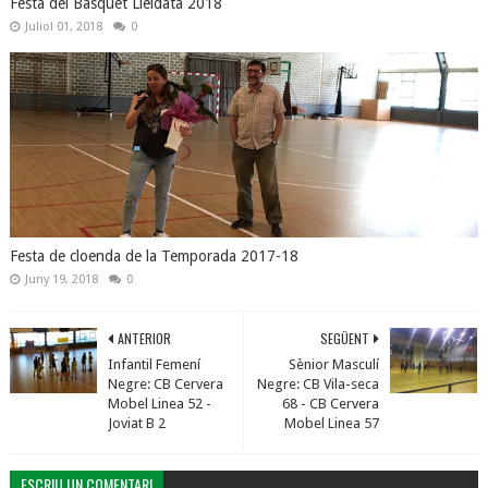
Festa del Bàsquet Lleidatà 2018
Juliol 01, 2018
0
Festa de cloenda de la Temporada 2017-18
Juny 19, 2018
0
ANTERIOR
SEGÜENT
Infantil Femení
Sènior Masculí
Negre: CB Cervera
Negre: CB Vila-seca
Mobel Linea 52 -
68 - CB Cervera
Joviat B 2
Mobel Linea 57
ESCRIU UN COMENTARI