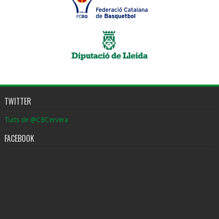
TWITTER
Tuits de @CBCervera
FACEBOOK