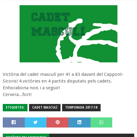
Victòria del cadet masculí per 41 a 83 davant del Cappont-
Sicoris! 4 victòries en 4 partits disputats pels cadets.
Enhorabona nois i a seguir!
Cervera...fort!
ETIQUETES:
CADET MASCULÍ
TEMPORADA 2017-18