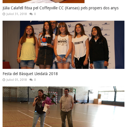
Júlia Calafell fitxa pel Coffeyville CC (Kansas) pels propers dos anys
Juliol 31, 2018
0
Festa del Bàsquet Lleidatà 2018
Juliol 01, 2018
0