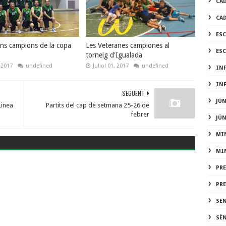
CA
CA
ES
ans campions de la copa
Les Veteranes campiones al
ES
torneig d'Igualada
, 2017
undefined
Juliol 01, 2017
undefined
IN
IN
SEGÜENT
JÚ
Linea
Partits del cap de setmana 25-26 de
febrer
JÚ
MI
MI
PR
PR
SÈ
SÈ