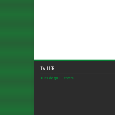
TWITTER
Tuits de @CBCervera