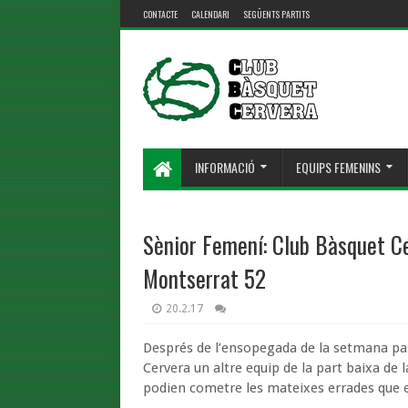
CONTACTE
CALENDARI
SEGÜENTS PARTITS
INFORMACIÓ
EQUIPS FEMENINS
Sènior Femení: Club Bàsquet C
Montserrat 52
20.2.17
Després de l’ensopegada de la setmana pas
Cervera un altre equip de la part baixa de l
podien cometre les mateixes errades que en