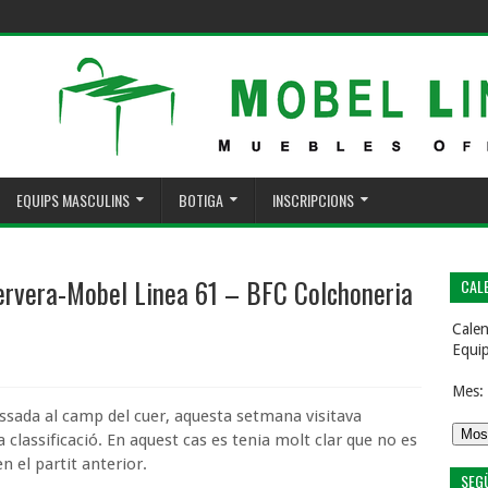
EQUIPS MASCULINS
BOTIGA
INSCRIPCIONS
ervera-Mobel Linea 61 – BFC Colchoneria
CALE
Calen
Equi
Mes:
sada al camp del cuer, aquesta setmana visitava
a classificació. En aquest cas es tenia molt clar que no es
 el partit anterior.
SEG