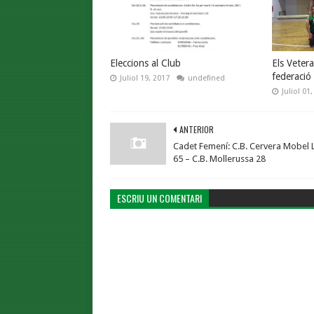
Eleccions al Club
Els Veter
federació
Juliol 19, 2017
undefined
Juliol 01
ANTERIOR
Cadet Femení: C.B. Cervera Mobel 
65 – C.B. Mollerussa 28
ESCRIU UN COMENTARI