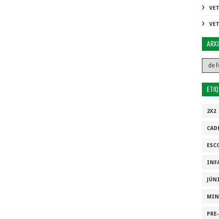
VE
VE
ARX
ETI
2X2
CAD
ESC
INF
JÚN
MIN
PRE