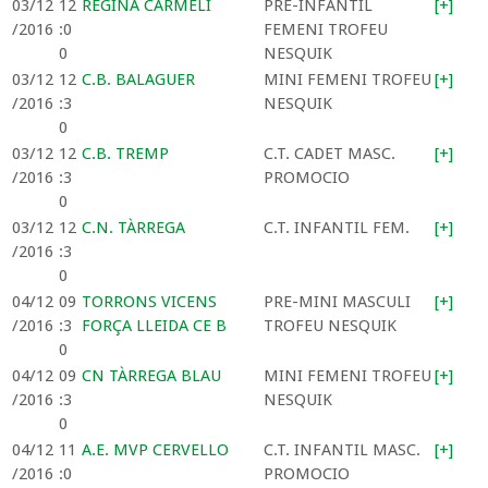
03/12
12
REGINA CARMELI
PRE-INFANTIL
[+]
/2016
:0
FEMENI TROFEU
0
NESQUIK
03/12
12
C.B. BALAGUER
MINI FEMENI TROFEU
[+]
/2016
:3
NESQUIK
0
03/12
12
C.B. TREMP
C.T. CADET MASC.
[+]
/2016
:3
PROMOCIO
0
03/12
12
C.N. TÀRREGA
C.T. INFANTIL FEM.
[+]
/2016
:3
0
04/12
09
TORRONS VICENS
PRE-MINI MASCULI
[+]
/2016
:3
FORÇA LLEIDA CE B
TROFEU NESQUIK
0
04/12
09
CN TÀRREGA BLAU
MINI FEMENI TROFEU
[+]
/2016
:3
NESQUIK
0
04/12
11
A.E. MVP CERVELLO
C.T. INFANTIL MASC.
[+]
/2016
:0
PROMOCIO