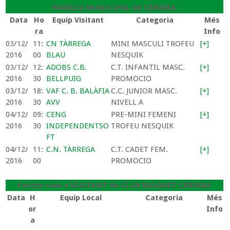
PAVELLO MUNICIPAL DE CERVERA
Data
Ho
Equip Visitant
Categoria
Més
ra
Info
03/12/
11:
CN TÀRREGA
MINI MASCULI TROFEU
[+]
2016
00
BLAU
NESQUIK
03/12/
12:
ADOBS C.B.
C.T. INFANTIL MASC.
[+]
2016
30
BELLPUIG
PROMOCIO
03/12/
18:
VAF C. B. BALÀFIA
C.C. JUNIOR MASC.
[+]
2016
30
AVV
NIVELL A
04/12/
09:
CENG
PRE-MINI FEMENI
[+]
2016
30
INDEPENDENTSO
TROFEU NESQUIK
FT
04/12/
11:
C.N. TÀRREGA
C.T. CADET FEM.
[+]
2016
00
PROMOCIO
Partits com a VISITANT de CLUB BASQUET CERVERA
Data
H
Equip Local
Categoria
Més
or
Info
a