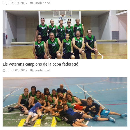
Juliol 19, 2017
undefined
Els Veterans campions de la copa federació
Juliol 01, 2017
undefined