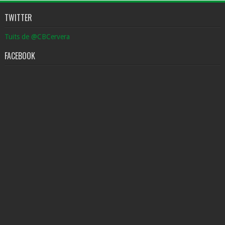
TWITTER
Tuits de @CBCervera
FACEBOOK