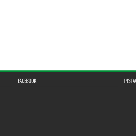
FACEBOOK
INST