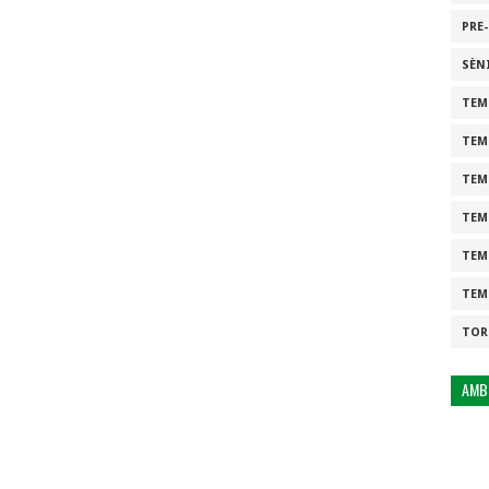
PRE
SÈN
TEM
TEM
TEM
TEM
TEM
TEM
TOR
AMB