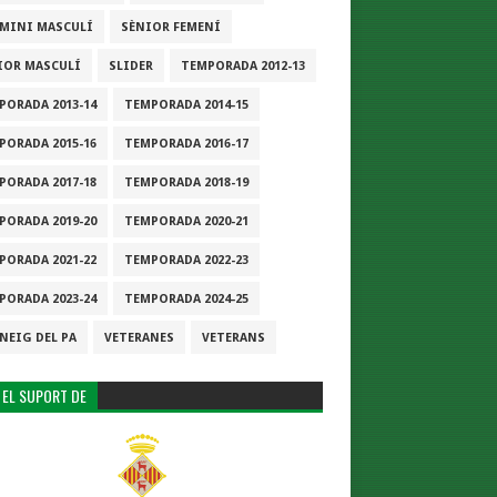
-MINI MASCULÍ
SÈNIOR FEMENÍ
IOR MASCULÍ
SLIDER
TEMPORADA 2012-13
PORADA 2013-14
TEMPORADA 2014-15
PORADA 2015-16
TEMPORADA 2016-17
PORADA 2017-18
TEMPORADA 2018-19
PORADA 2019-20
TEMPORADA 2020-21
PORADA 2021-22
TEMPORADA 2022-23
PORADA 2023-24
TEMPORADA 2024-25
NEIG DEL PA
VETERANES
VETERANS
 EL SUPORT DE