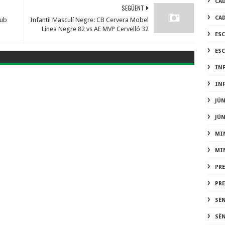
CA
SEGÜENT
CA
lub
Infantil Masculí Negre: CB Cervera Mobel
Linea Negre 82 vs AE MVP Cervelló 32
ES
ES
IN
IN
JÚ
JÚ
MI
MI
PR
PR
SÈ
SÈ