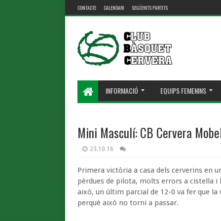
CONTACTE
CALENDARI
SEGÜENTS PARTITS
INFORMACIÓ
EQUIPS FEMENINS
Mini Masculí: CB Cervera Mobe
23.10.16
Primera victòria a casa dels cerverins en u
pèrdues de pilota, molts errors a cistella i 
això, un últim parcial de 12-0 va fer que la
perquè això no torni a passar.