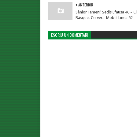
ANTERIOR
Sènior Femení: Sedis Efausa 40 – C
Bàsquet Cervera-Mobel Linea 52
ESCRIU UN COMENTARI