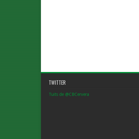
TWITTER
Tuits de @CBCervera