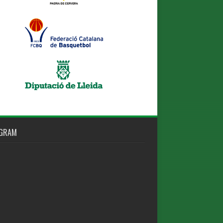
AGRAM