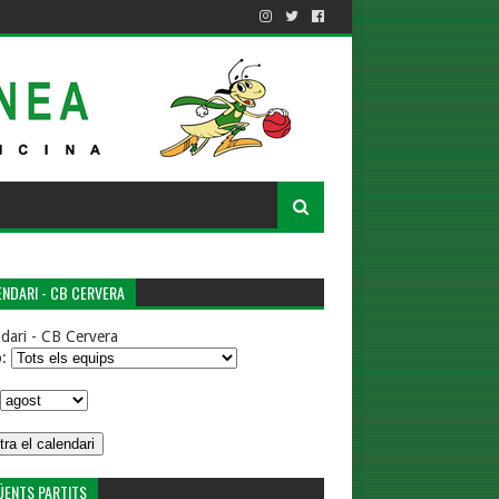
NDARI - CB CERVERA
dari - CB Cervera
p:
ÜENTS PARTITS