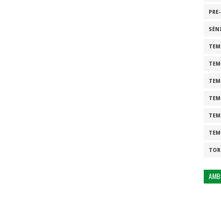
PRE
SÈN
TEM
TEM
TEM
TEM
TEM
TEM
TOR
AMB