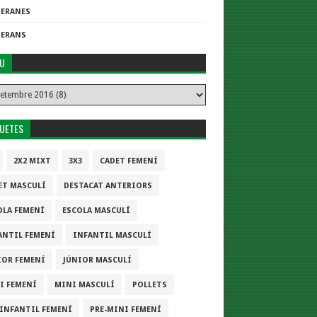
TERANES
TERANS
IU
QUETES
2X2 MIXT
3X3
CADET FEMENÍ
ET MASCULÍ
DESTACAT ANTERIORS
OLA FEMENÍ
ESCOLA MASCULÍ
ANTIL FEMENÍ
INFANTIL MASCULÍ
IOR FEMENÍ
JÚNIOR MASCULÍ
I FEMENÍ
MINI MASCULÍ
POLLETS
-INFANTIL FEMENÍ
PRE-MINI FEMENÍ