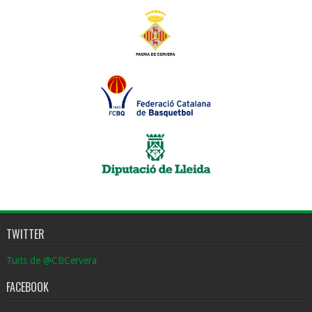
TWITTER
Tuits de @CBCervera
FACEBOOK