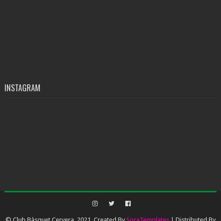
INSTAGRAM
© Club Bàsquet Cervera, 2021. Created By
SoraTemplates
| Distributed By