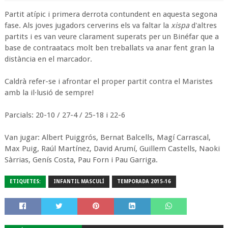
Partit atípic i primera derrota contundent en aquesta segona
fase. Als joves jugadors cerverins els va faltar la
xispa
d'altres
partits i es van veure clarament superats per un Binéfar que a
base de contraatacs molt ben treballats va anar fent gran la
distància en el marcador.
Caldrà refer-se i afrontar el proper partit contra el Maristes
amb la il·lusió de sempre!
Parcials: 20-10 / 27-4 / 25-18 i 22-6
Van jugar: Albert Puiggrós, Bernat Balcells, Magí Carrascal,
Max Puig, Raúl Martínez, David Arumí, Guillem Castells, Naoki
Sàrrias, Genís Costa, Pau Forn i Pau Garriga.
ETIQUETES:
INFANTIL MASCULÍ
TEMPORADA 2015-16