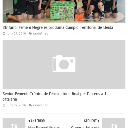
L’Infantil Femení Negre es proclama Campió Territorial de Lleida
Juny 07, 2016
undefined
Sènior Femení: Crònica de l’eliminatòria final per l’ascens a 1a
catalana
Juny 07, 2016
undefined
ANTERIOR
SEGÜENT
Mini Femení Negre:
Crònica del partit