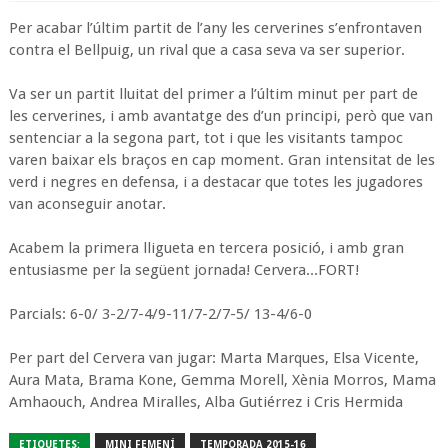
Per acabar l’últim partit de l’any les cerverines s’enfrontaven
contra el Bellpuig, un rival que a casa seva va ser superior.
Va ser un partit lluitat del primer a l’últim minut per part de
les cerverines, i amb avantatge des d’un principi, però que van
sentenciar a la segona part, tot i que les visitants tampoc
varen baixar els braços en cap moment. Gran intensitat de les
verd i negres en defensa, i a destacar que totes les jugadores
van aconseguir anotar.
Acabem la primera lligueta en tercera posició, i amb gran
entusiasme per la següent jornada! Cervera...FORT!
Parcials: 6-0/ 3-2/7-4/9-11/7-2/7-5/ 13-4/6-0
Per part del Cervera van jugar: Marta Marques, Elsa Vicente,
Aura Mata, Brama Kone, Gemma Morell, Xènia Morros, Mama
Amhaouch, Andrea Miralles, Alba Gutiérrez i Cris Hermida
ETIQUETES:
MINI FEMENÍ
TEMPORADA 2015-16