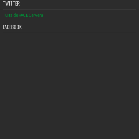
TWITTER
Tuits de @CBCervera
FACEBOOK