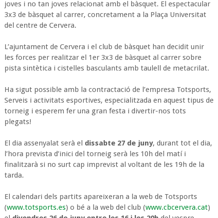
joves i no tan joves relacionat amb el bàsquet. El espectacular
3x3 de bàsquet al carrer, concretament a la Plaça Universitat
del centre de Cervera.
L’ajuntament de Cervera i el club de bàsquet han decidit unir
les forces per realitzar el 1er 3x3 de bàsquet al carrer sobre
pista sintètica i cistelles basculants amb taulell de metacrilat.
Ha sigut possible amb la contractació de l’empresa Totsports,
Serveis i activitats esportives, especialitzada en aquest tipus de
torneig i esperem fer una gran festa i divertir-nos tots
plegats!
El dia assenyalat serà el
dissabte 27 de juny
, durant tot el dia,
l’hora prevista d’inici del torneig serà les 10h del matí i
finalitzarà si no surt cap imprevist al voltant de les 19h de la
tarda.
El calendari dels partits apareixeran a la web de Totsports
(
www.totsports.es
) o bé a la web del club (
www.cbcervera.cat
)