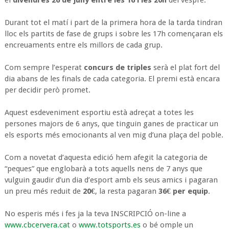
el
divendres 26 de juny entre les 16 i les 20h
del vespre.
Durant tot el matí i part de la primera hora de la tarda tindran
lloc els partits de fase de grups i sobre les 17h començaran els
encreuaments entre els millors de cada grup.
Com sempre l’esperat
concurs de triples
serà el plat fort del
dia abans de les finals de cada categoria. El premi està encara
per decidir però promet.
Aquest esdeveniment esportiu està adreçat a totes les
persones majors de 6 anys, que tinguin ganes de practicar un
els esports més emocionants al ven mig d’una plaça del poble.
Com a novetat d’aquesta edició hem afegit la categoria de
“peques” que englobarà a tots aquells nens de 7 anys que
vulguin gaudir d’un dia d’esport amb els seus amics i pagaran
un preu més reduit de
20€
, la resta pagaran
36€ per equip
.
No esperis més i fes ja la teva INSCRIPCIÓ on-line a
www.cbcervera.cat
o
www.totsports.es
o bé omple un