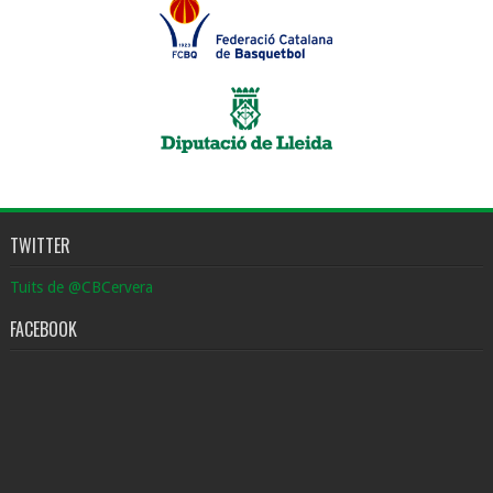
TWITTER
Tuits de @CBCervera
FACEBOOK