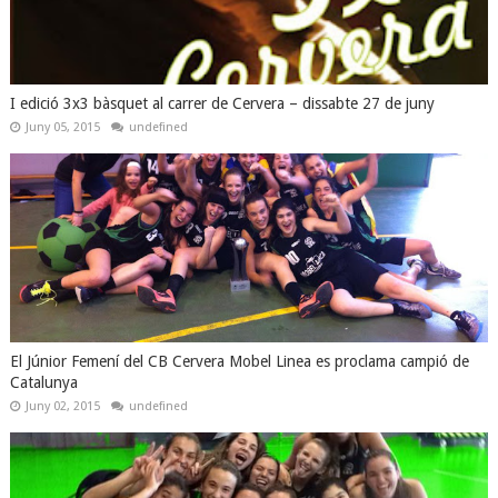
I edició 3x3 bàsquet al carrer de Cervera – dissabte 27 de juny
Juny 05, 2015
undefined
El Júnior Femení del CB Cervera Mobel Linea es proclama campió de
Catalunya
Juny 02, 2015
undefined