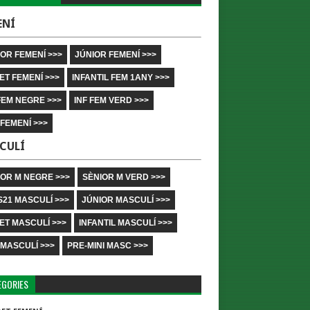
ENÍ
OR FEMENÍ >>>
JÚNIOR FEMENÍ >>>
ET FEMENÍ >>>
INFANTIL FEM 1ANY >>>
FEM NEGRE >>>
INF FEM VERD >>>
 FEMENÍ >>>
CULÍ
IOR M NEGRE >>>
SÈNIOR M VERD >>>
S21 MASCULÍ >>>
JÚNIOR MASCULÍ >>>
ET MASCULÍ >>>
INFANTIL MASCULÍ >>>
 MASCULÍ >>>
PRE-MINI MASC >>>
EGORIES