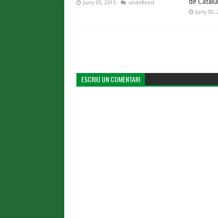
de Catalu
Juny 05, 2015
undefined
Juny 02, 
ESCRIU UN COMENTARI