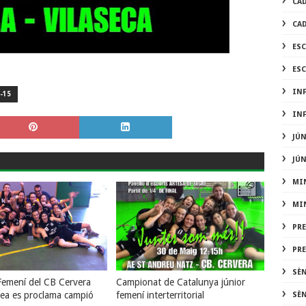
CA
CA
ES
ES
IN
-15
IN
JÚ
JÚ
MI
MI
PR
PR
SÈ
 Femení del CB Cervera
Campionat de Catalunya júnior
ea es proclama campió
femení interterritorial
SÈ