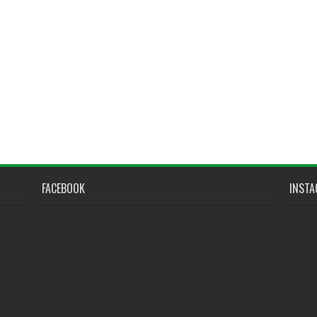
FACEBOOK
INST