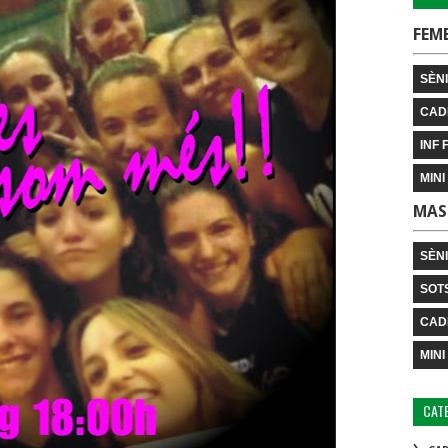
FEM
SÈNI
CAD
INF 
MINI
MAS
SÈN
SOT
CAD
MINI
CAT