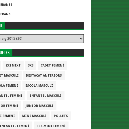
TERANES
TERANS
IU
QUETES
2X2 MIXT
3X3
CADET FEMENÍ
ET MASCULÍ
DESTACAT ANTERIORS
OLA FEMENÍ
ESCOLA MASCULÍ
ANTIL FEMENÍ
INFANTIL MASCULÍ
IOR FEMENÍ
JÚNIOR MASCULÍ
I FEMENÍ
MINI MASCULÍ
POLLETS
-INFANTIL FEMENÍ
PRE-MINI FEMENÍ