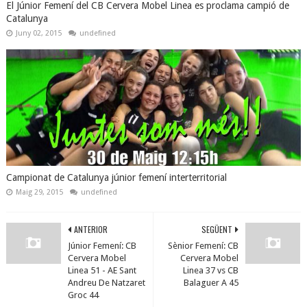
El Júnior Femení del CB Cervera Mobel Linea es proclama campió de
Catalunya
Juny 02, 2015
undefined
Campionat de Catalunya júnior femení interterritorial
Maig 29, 2015
undefined
ANTERIOR
SEGÜENT
Júnior Femení: CB
Sènior Femení: CB
Cervera Mobel
Cervera Mobel
Linea 51 - AE Sant
Linea 37 vs CB
Andreu De Natzaret
Balaguer A 45
Groc 44