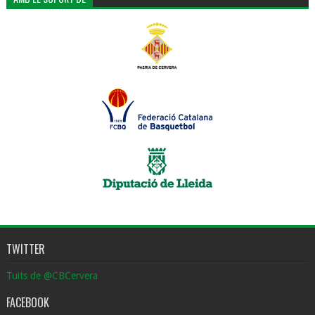
TWITTER
Tuits de @CBCervera
FACEBOOK