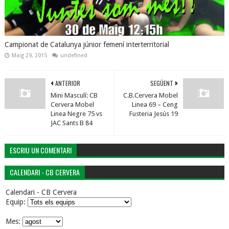
Campionat de Catalunya júnior femení interterritorial
Maig 29, 2015
undefined
ANTERIOR
SEGÜENT
Mini Masculí: CB
C.B.Cervera Mobel
Cervera Mobel
Linea 69 – Ceng
Linea Negre 75 vs
Fusteria Jesús 19
JAC Sants B 84
ESCRIU UN COMENTARI
CALENDARI - CB CERVERA
Calendari - CB Cervera
Equip:
Mes: