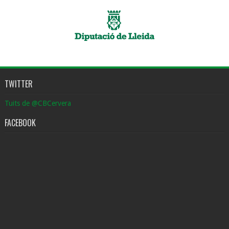
TWITTER
Tuits de @CBCervera
FACEBOOK