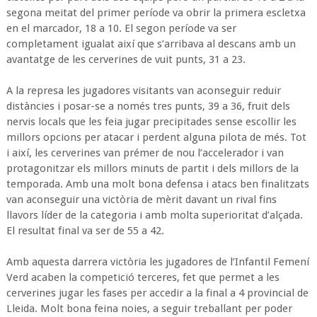
segona meitat del primer període va obrir la primera escletxa
en el marcador, 18 a 10. El segon període va ser
completament igualat així que s’arribava al descans amb un
avantatge de les cerverines de vuit punts, 31 a 23.
A la represa les jugadores visitants van aconseguir reduir
distàncies i posar-se a només tres punts, 39 a 36, fruit dels
nervis locals que les feia jugar precipitades sense escollir les
millors opcions per atacar i perdent alguna pilota de més. Tot
i així, les cerverines van prémer de nou l’accelerador i van
protagonitzar els millors minuts de partit i dels millors de la
temporada. Amb una molt bona defensa i atacs ben finalitzats
van aconseguir una victòria de mèrit davant un rival fins
llavors líder de la categoria i amb molta superioritat d’alçada.
El resultat final va ser de 55 a 42.
Amb aquesta darrera victòria les jugadores de l’Infantil Femení
Verd acaben la competició terceres, fet que permet a les
cerverines jugar les fases per accedir a la final a 4 provincial de
Lleida. Molt bona feina noies, a seguir treballant per poder