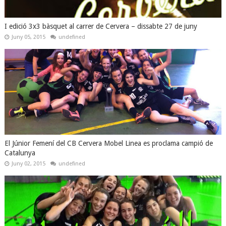
I edició 3x3 bàsquet al carrer de Cervera – dissabte 27 de juny
Juny 05, 2015
undefined
El Júnior Femení del CB Cervera Mobel Linea es proclama campió de
Catalunya
Juny 02, 2015
undefined