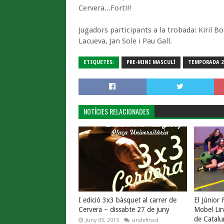
Cervera...Fort!!!
Jugadors participants a la trobada: Kiril Bo
Lacueva, Jan Sole i Pau Gall.
ETIQUETES:
PRE-MINI MASCULÍ
TEMPORADA 2
NOTÍCIES RELACIONADES
I edició 3x3 bàsquet al carrer de
El Júnior
Cervera – dissabte 27 de juny
Mobel Lin
de Catalu
Juny 05, 2015
undefined