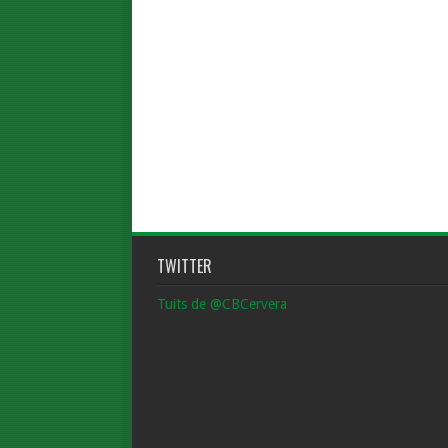
TWITTER
Tuits de @CBCervera