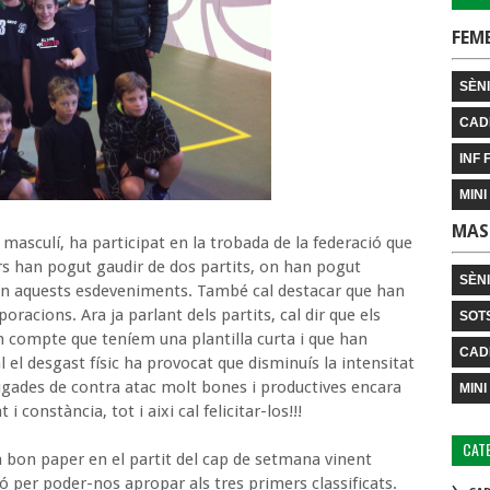
FEM
SÈNI
CAD
INF 
MINI
MAS
masculí, ha participat en la trobada de la federació que
ors han pogut gaudir de dos partits, on han pogut
SÈN
 en aquests esdeveniments. També cal destacar que han
racions. Ara ja parlant dels partits, cal dir que els
SOT
n compte que teníem una plantilla curta i que han
CAD
al el desgast físic ha provocat que disminuís la intensitat
 jugades de contra atac molt bones i productives encara
MINI
i constància, tot i aixi cal felicitar-los!!!
CAT
un bon paper en el partit del cap de setmana vinent
ació per poder-nos apropar als tres primers classificats.