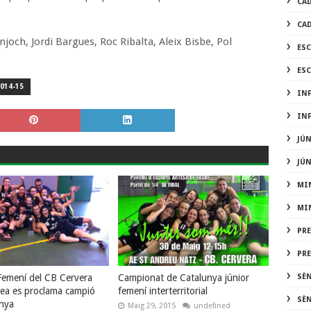
CA
CA
njoch, Jordi Bargues, Roc Ribalta, Aleix Bisbe, Pol
ES
ES
014-15
IN
IN
JÚ
JÚ
MI
MI
PR
PR
 Femení del CB Cervera
Campionat de Catalunya júnior
SÈ
ea es proclama campió
femení interterritorial
SÈ
nya
Maig 29, 2015
undefined