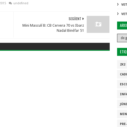
2015
undefined
VE
VE
SEGÜENT
ARX
Mini Masculí B: CB Cervera 70 vs Ibarz
Nadal Binéfar 51
ETI
2X2
CAD
ESC
INF
JÚN
MIN
PRE