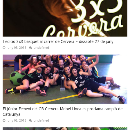
I edició 3x3 bàsquet al carrer de Cervera – dissabte 27 de juny
Juny 05, 2015
undefined
El Júnior Femení del CB Cervera Mobel Linea es proclama campió de
Catalunya
Juny 02, 2015
undefined