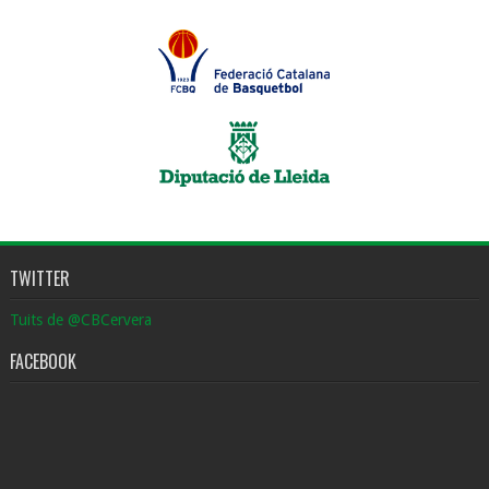
TWITTER
Tuits de @CBCervera
FACEBOOK