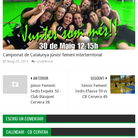
Campionat de Catalunya júnior femení interterritorial
Maig 29, 2015
undefined
ANTERIOR
SEGÜENT
Júnior Femení:
Sènior Femení:
Sedis Esquitx 53 -
Sedis Efausa 59 vs
Club Bàsquet
CB Cervera 49
Cervera 38
ESCRIU UN COMENTARI
CALENDARI - CB CERVERA