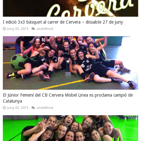
I edició 3x3 bàsquet al carrer de Cervera – dissabte 27 de juny
Juny 05, 2015
undefined
El Júnior Femení del CB Cervera Mobel Linea es proclama campió de
Catalunya
Juny 02, 2015
undefined