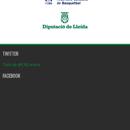
TWITTER
Tuits de @CBCervera
FACEBOOK