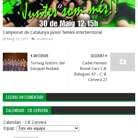
Campionat de Catalunya júnior femení interterritorial
Maig 29, 2015
undefined
ANTERIOR
SEGÜENT
Torneig històric del
Cadet Femení:
bàsquet lleidatà
Bonet Cars C.B.
Balaguer 47 – C. B.
Cervera 27
ESCRIU UN COMENTARI
CALENDARI - CB CERVERA
Calendari - CB Cervera
Equip: