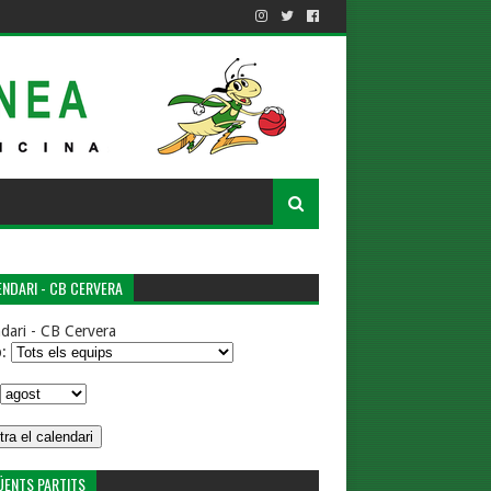
NDARI - CB CERVERA
dari - CB Cervera
p:
ÜENTS PARTITS