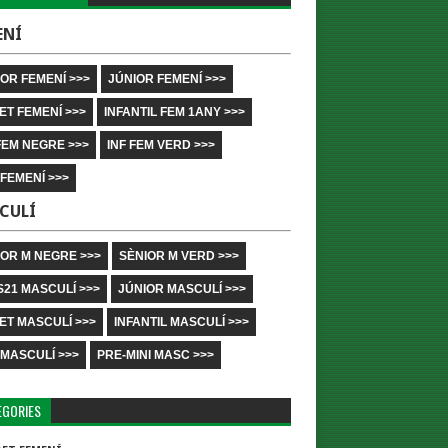
ENÍ
OR FEMENÍ >>>
JÚNIOR FEMENÍ >>>
ET FEMENÍ >>>
INFANTIL FEM 1ANY >>>
FEM NEGRE >>>
INF FEM VERD >>>
 FEMENÍ >>>
CULÍ
IOR M NEGRE >>>
SÈNIOR M VERD >>>
S21 MASCULÍ >>>
JÚNIOR MASCULÍ >>>
ET MASCULÍ >>>
INFANTIL MASCULÍ >>>
 MASCULÍ >>>
PRE-MINI MASC >>>
EGORIES