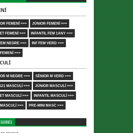
ENÍ
OR FEMENÍ >>>
JÚNIOR FEMENÍ >>>
ET FEMENÍ >>>
INFANTIL FEM 1ANY >>>
FEM NEGRE >>>
INF FEM VERD >>>
 FEMENÍ >>>
CULÍ
IOR M NEGRE >>>
SÈNIOR M VERD >>>
S21 MASCULÍ >>>
JÚNIOR MASCULÍ >>>
ET MASCULÍ >>>
INFANTIL MASCULÍ >>>
 MASCULÍ >>>
PRE-MINI MASC >>>
EGORIES