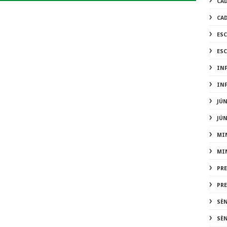
CA
CA
ES
ES
IN
IN
JÚ
JÚ
MI
MI
PR
PR
SÈ
SÈ