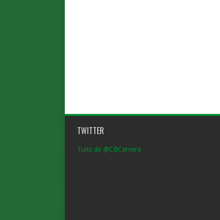
TWITTER
Tuits de @CBCervera