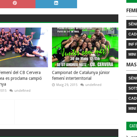
FEM
SÈNI
CAD
INF 
MINI
MAS
 Femení del CB Cervera
Campionat de Catalunya júnior
ea es proclama campió
femení interterritorial
SÈN
nya
Maig 29, 2015
undefined
SOT
2015
undefined
CAD
MINI
CAT