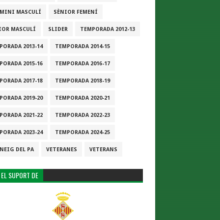
-MINI MASCULÍ
SÈNIOR FEMENÍ
IOR MASCULÍ
SLIDER
TEMPORADA 2012-13
PORADA 2013-14
TEMPORADA 2014-15
PORADA 2015-16
TEMPORADA 2016-17
PORADA 2017-18
TEMPORADA 2018-19
PORADA 2019-20
TEMPORADA 2020-21
PORADA 2021-22
TEMPORADA 2022-23
PORADA 2023-24
TEMPORADA 2024-25
NEIG DEL PA
VETERANES
VETERANS
 EL SUPORT DE