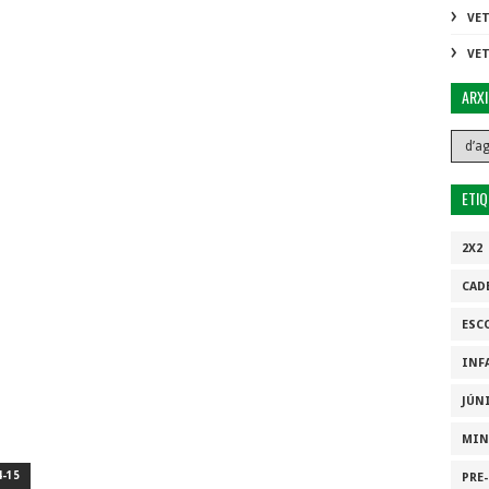
VE
VE
ARX
ETI
2X2
CAD
ESC
INF
JÚN
MIN
-15
PRE