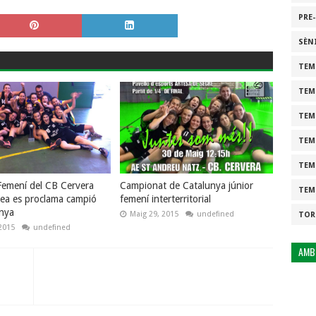
PRE
SÈN
TEM
TEM
TEM
TEM
TEM
 Femení del CB Cervera
Campionat de Catalunya júnior
TEM
ea es proclama campió
femení interterritorial
nya
Maig 29, 2015
undefined
TOR
2015
undefined
AMB