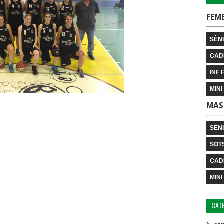
FEM
SÈNI
CAD
INF 
MINI
MAS
SÈN
SOT
CAD
MINI
CAT