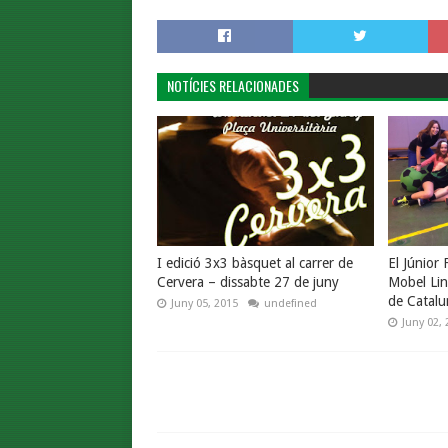
NOTÍCIES RELACIONADES
I edició 3x3 bàsquet al carrer de
El Júnior
Cervera – dissabte 27 de juny
Mobel Lin
de Catalu
Juny 05, 2015
undefined
Juny 02, 