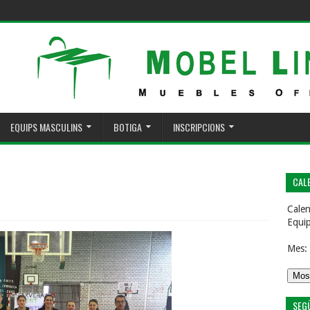
EQUIPS MASCULINS
BOTIGA
INSCRIPCIONS
CALE
Calen
Equi
Mes:
SEG