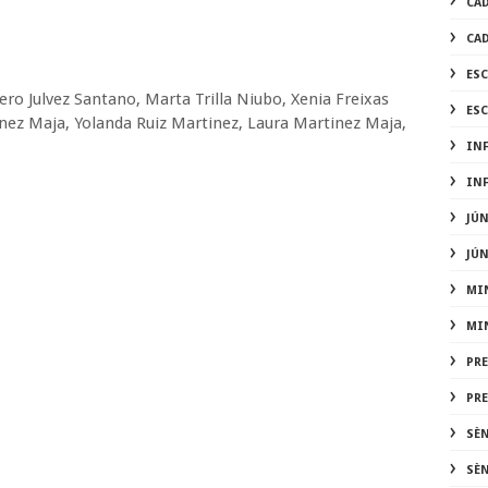
CA
CA
ES
ro Julvez Santano, Marta Trilla Niubo, Xenia Freixas
ES
inez Maja, Yolanda Ruiz Martinez, Laura Martinez Maja,
IN
IN
JÚ
JÚ
MI
MI
PR
PR
SÈ
SÈ