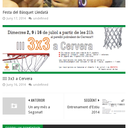
Festa del Bàsquet Lleidatà
Juny 17, 2014
undefined
III 3x3 a Cervera
Juny 16, 2014
undefined
ANTERIOR
SEGÜENT
Un any més a
Entrenament d'Estiu
Segona!!
2014