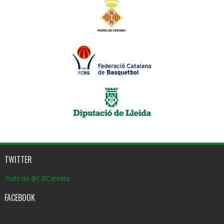
TWITTER
Tuits de @CBCervera
FACEBOOK