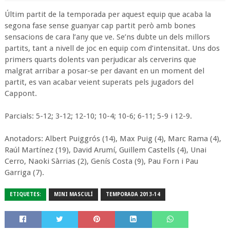
Últim partit de la temporada per aquest equip que acaba la
segona fase sense guanyar cap partit però amb bones
sensacions de cara l’any que ve. Se’ns dubte un dels millors
partits, tant a nivell de joc en equip com d’intensitat. Uns dos
primers quarts dolents van perjudicar als cerverins que
malgrat arribar a posar-se per davant en un moment del
partit, es van acabar veient superats pels jugadors del
Cappont.
Parcials: 5-12; 3-12; 12-10; 10-4; 10-6; 6-11; 5-9 i 12-9.
Anotadors: Albert Puiggrós (14), Max Puig (4), Marc Rama (4),
Raúl Martínez (19), David Arumí, Guillem Castells (4), Unai
Cerro, Naoki Sàrrias (2), Genís Costa (9), Pau Forn i Pau
Garriga (7).
ETIQUETES:
MINI MASCULÍ
TEMPORADA 2013-14