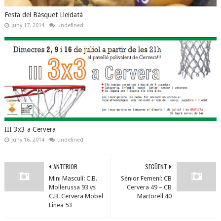
Festa del Bàsquet Lleidatà
Juny 17, 2014
undefined
III 3x3 a Cervera
Juny 16, 2014
undefined
ANTERIOR
SEGÜENT
Mini Masculí: C.B.
Sènior Femení: CB
Mollerussa 93 vs
Cervera 49 – CB
C.B. Cervera Mobel
Martorell 40
Linea 53