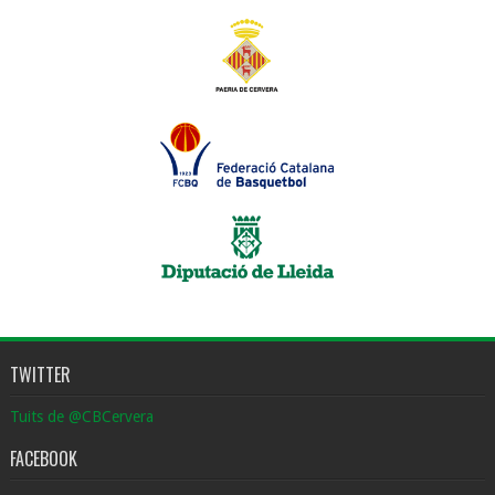
TWITTER
Tuits de @CBCervera
FACEBOOK