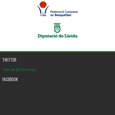
TWITTER
Tuits de @CBCervera
FACEBOOK