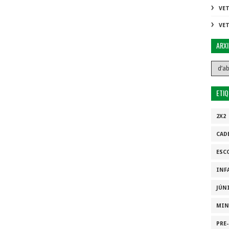
VE
VE
ARX
ETI
2X2
CAD
ESC
INF
JÚN
MIN
PRE