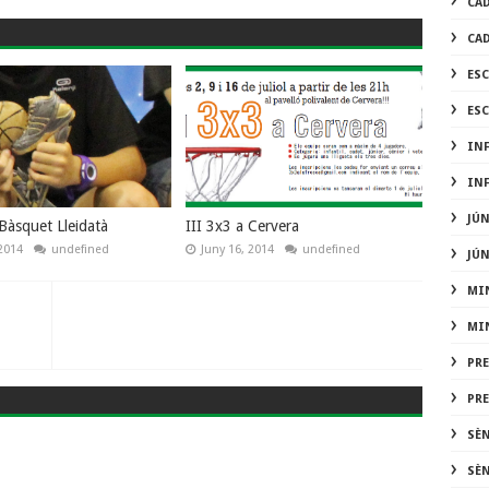
CA
CA
ES
ES
IN
IN
JÚ
 Bàsquet Lleidatà
III 3x3 a Cervera
2014
undefined
Juny 16, 2014
undefined
JÚ
MI
MI
PR
PR
SÈ
SÈ