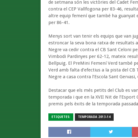
de setmana són les victòries del Cadet Fem
contra el CEP Vallfogona per 83-46, resul
altre equip femení que també ha guanyat el
per 86-41.
Menys sort van tenir els equips que van jug
estroncar la seva bona ratxa de resultats a 
Negre va cedir contra el CB Sant Celoni per
Vimbodi Pardinyes per 62-12, mateix result
Bellpuig. El PreMini Femení Verd també per
Verd amb falta d’efectius a la pista del CB
Negre a casa contra l’Escola Sant Gervasi, 
Destacar que els més petits del Club es van
temporada i que en la XVII Nit de l’Esport 
premis pels èxits de la temporada passada
ETIQUETES:
TEMPORADA 2013-14