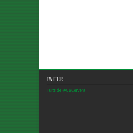
TWITTER
Tuits de @CBCervera