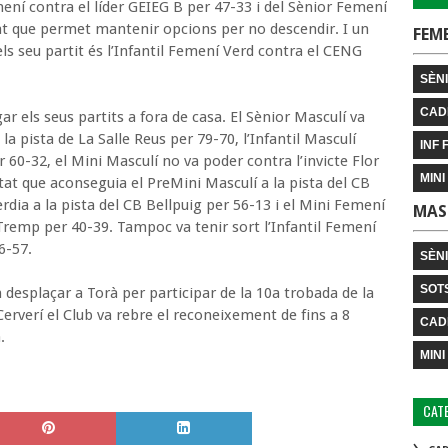
ení contra el líder GEIEG B per 47-33 i del Sènior Femení
tat que permet mantenir opcions per no descendir. I un
FEM
s seu partit és l’Infantil Femení Verd contra el CENG
SÈNI
CAD
ar els seus partits a fora de casa. El Sènior Masculí va
la pista de La Salle Reus per 79-70, l’Infantil Masculí
INF 
 60-32, el Mini Masculí no va poder contra l’invicte Flor
MINI
at que aconseguia el PreMini Masculí a la pista del CB
dia a la pista del CB Bellpuig per 56-13 i el Mini Femení
MAS
 Tremp per 40-39. Tampoc va tenir sort l’Infantil Femení
6-57.
SÈN
SOT
 desplaçar a Torà per participar de la 10a trobada de la
Cerverí el Club va rebre el reconeixement de fins a 8
CAD
.
MINI
CAT