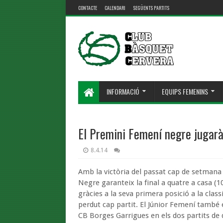
CONTACTE
CALENDARI
SEGÜENTS PARTITS
INFORMACIÓ
EQUIPS FEMENINS
El Premini Femení negre jugarà 
8.4.14
Amb la victòria del passat cap de setmana 
Negre garanteix la final a quatre a casa (10
gràcies a la seva primera posició a la clas
perdut cap partit. El Júnior Femení també e
CB Borges Garrigues en els dos partits de 