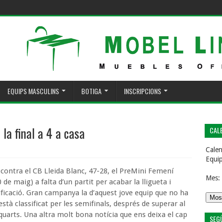
EQUIPS MASCULINS
BOTIGA
INSCRIPCIONS
la final a 4 a casa
CALE
Calen
Equi
contra el CB Lleida Blanc, 47-28, el PreMini Femení
Mes:
 de maig) a falta d’un partit per acabar la lligueta i
sificació. Gran campanya la d’aquest jove equip que no ha
stà classificat per les semifinals, després de superar al
quarts. Una altra molt bona notícia que ens deixa el cap
SEG