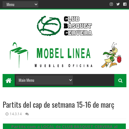
Partits del cap de setmana 15-16 de març
14.3.14
Partits com a LOCAL de CLUB BASQUET CERVERA al