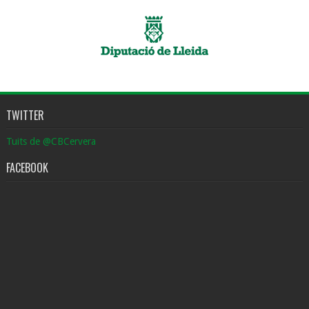
TWITTER
Tuits de @CBCervera
FACEBOOK