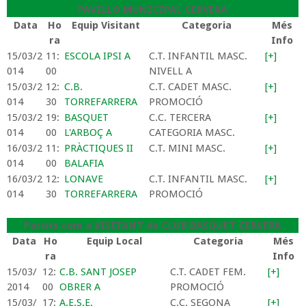
PAVELLO MUNICIPAL CERVERA
Data
Ho
Equip Visitant
Categoria
Més
ra
Info
15/03/2
11:
ESCOLA IPSI A
C.T. INFANTIL MASC.
[+]
014
00
NIVELL A
15/03/2
12:
C.B.
C.T. CADET MASC.
[+]
014
30
TORREFARRERA
PROMOCIÓ
15/03/2
19:
BASQUET
C.C. TERCERA
[+]
014
00
L'ARBOÇ A
CATEGORIA MASC.
16/03/2
11:
PRÀCTIQUES II
C.T. MINI MASC.
[+]
014
00
BALAFIA
16/03/2
12:
LONAVE
C.T. INFANTIL MASC.
[+]
014
30
TORREFARRERA
PROMOCIÓ
Partits com a VISITANT de CLUB BASQUET CERVERA
Data
Ho
Equip Local
Categoria
Més
ra
Info
15/03/
12:
C.B. SANT JOSEP
C.T. CADET FEM.
[+]
2014
00
OBRER A
PROMOCIÓ
15/03/
17:
A.E.S.E.
C.C. SEGONA
[+]