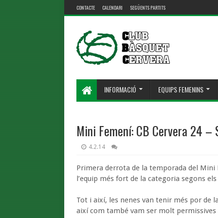
CONTACTE
CALENDARI
SEGÜENTS PARTITS
INFORMACIÓ
EQUIPS FEMENINS
Mini Femení: CB Cervera 24 – 
4.2.14
Primera derrota de la temporada del Mini F
l’equip més fort de la categoria segons els
Tot i així, les nenes van tenir més por de l
així com també vam ser molt permissives e