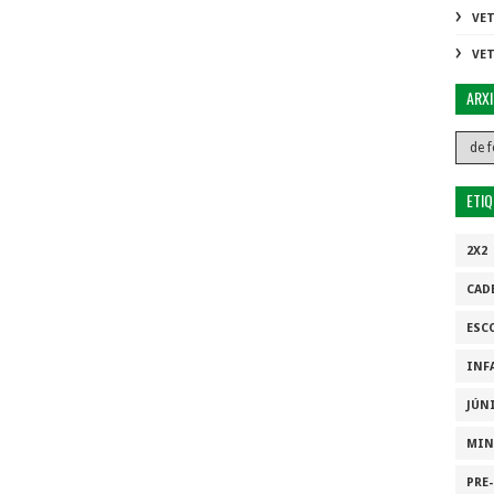
VE
VE
ARX
ETI
2X2
CAD
ESC
INF
JÚN
MIN
PRE