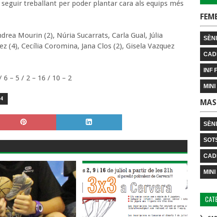
e seguir treballant per poder plantar cara als equips més
FEM
ndrea Mourin (2), Núria Sucarrats, Carla Gual, Júlia
SÈNI
z (4), Cecília Coromina, Jana Clos (2), Gisela Vazquez
CAD
INF 
/ 6 – 5 / 2 – 16 / 10 – 2
MINI
4
MAS
SÈN
SOT
CAD
MINI
CAT