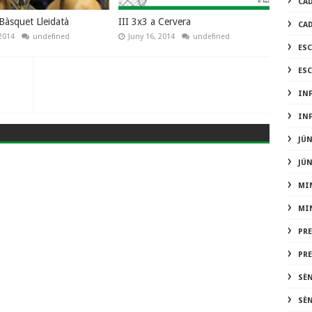
CA
 Bàsquet Lleidatà
III 3x3 a Cervera
CA
2014
undefined
Juny 16, 2014
undefined
ES
ES
IN
IN
JÚ
JÚ
MI
MI
PR
PR
SÈ
SÈ