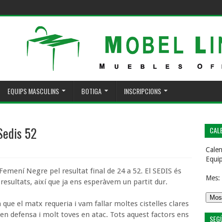
EQUIPS MASCULINS
BOTIGA
INSCRIPCIONS
Sedis 52
CALE
Calen
Equi
emení Negre pel resultat final de 24 a 52. El SEDIS és
Mes:
 resultats, així que ja ens esperàvem un partit dur.
a que el matx requeria i vam fallar moltes cistelles clares
n defensa i molt toves en atac. Tots aquest factors ens
SEG