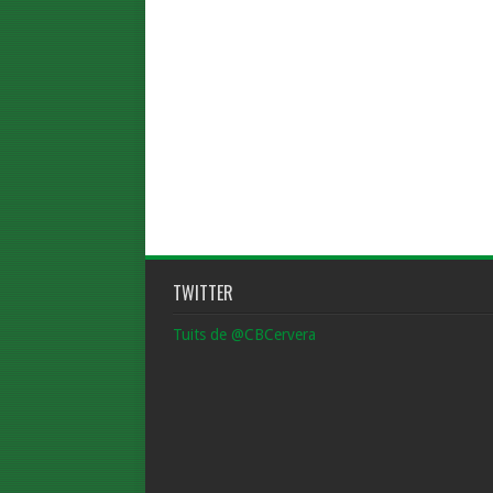
TWITTER
Tuits de @CBCervera