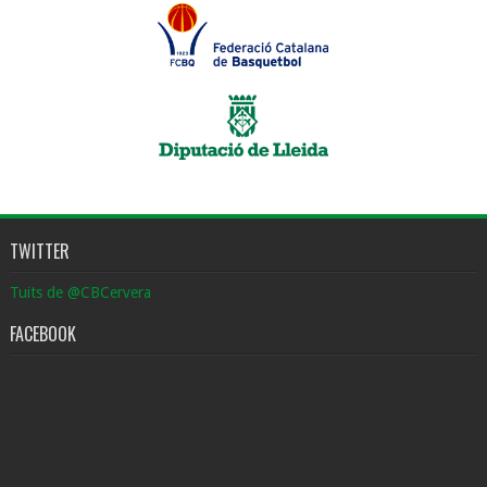
TWITTER
Tuits de @CBCervera
FACEBOOK