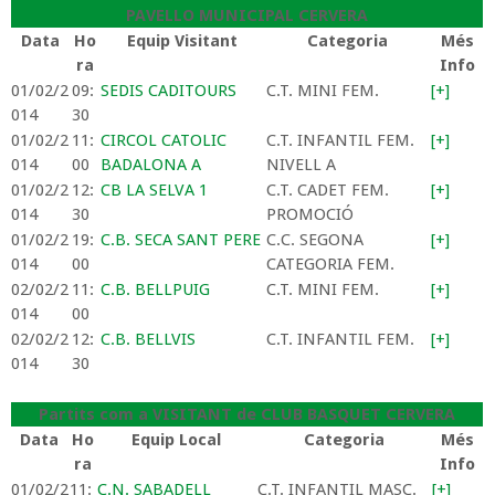
PAVELLO MUNICIPAL CERVERA
Data
Ho
Equip Visitant
Categoria
Més
ra
Info
01/02/2
09:
SEDIS CADITOURS
C.T. MINI FEM.
[+]
014
30
01/02/2
11:
CIRCOL CATOLIC
C.T. INFANTIL FEM.
[+]
014
00
BADALONA A
NIVELL A
01/02/2
12:
CB LA SELVA 1
C.T. CADET FEM.
[+]
014
30
PROMOCIÓ
01/02/2
19:
C.B. SECA SANT PERE
C.C. SEGONA
[+]
014
00
CATEGORIA FEM.
02/02/2
11:
C.B. BELLPUIG
C.T. MINI FEM.
[+]
014
00
02/02/2
12:
C.B. BELLVIS
C.T. INFANTIL FEM.
[+]
014
30
Partits com a VISITANT de CLUB BASQUET CERVERA
Data
Ho
Equip Local
Categoria
Més
ra
Info
01/02/2
11:
C.N. SABADELL
C.T. INFANTIL MASC.
[+]