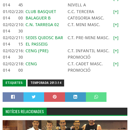
014
45
NIVELL A
01/02/2
20:
CLUB BASQUET
C.C. TERCERA
[+]
014
00
BALAGUER B
CATEGORIA MASC.
02/02/2
10:
C.N. TARREGA 02
C.T. MINI MASC.
[+]
014
30
02/02/2
11:
SEDIS QUIOSC BAR
C.T. PRE-MINI MASC.
[+]
014
15
EL PASSEIG
02/02/2
16:
CENG (PRE)
C.T. INFANTIL MASC.
[+]
014
30
PROMOCIÓ
02/02/2
18:
CENG
C.T. CADET MASC.
[+]
014
00
PROMOCIÓ
ETIQUETES:
TEMPORADA 2013-14
NOTÍCIES RELACIONADES