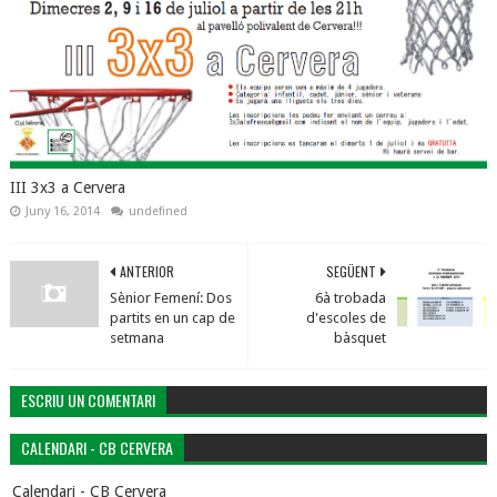
III 3x3 a Cervera
Juny 16, 2014
undefined
ANTERIOR
SEGÜENT
Sènior Femení: Dos
6à trobada
partits en un cap de
d'escoles de
setmana
bàsquet
ESCRIU UN COMENTARI
CALENDARI - CB CERVERA
Calendari - CB Cervera