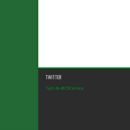
TWITTER
Tuits de @CBCervera