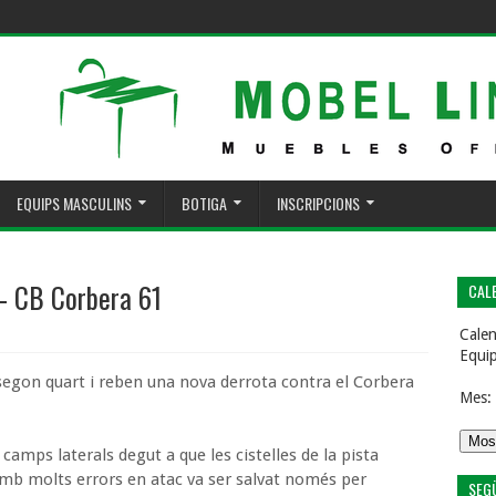
EQUIPS MASCULINS
BOTIGA
INSCRIPCIONS
– CB Corbera 61
CALE
Calen
Equi
segon quart i reben una nova derrota contra el Corbera
Mes:
camps laterals degut a que les cistelles de la pista
amb molts errors en atac va ser salvat només per
SEG