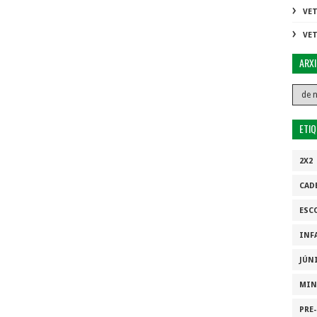
VE
VE
ARX
ETI
2X2
CAD
ESC
INF
JÚN
MIN
PRE