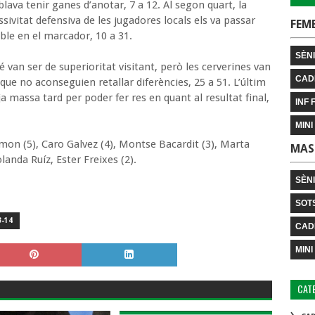
blava tenir ganes d’anotar, 7 a 12. Al segon quart, la
ssivitat defensiva de les jugadores locals els va passar
FEM
able en el marcador, 10 a 31.
SÈNI
 van ser de superioritat visitant, però les cerverines van
CAD
i que no aconseguien retallar diferències, 25 a 51. L’últim
a massa tard per poder fer res en quant al resultat final,
INF 
MINI
mon (5), Caro Galvez (4), Montse Bacardit (3), Marta
MAS
olanda Ruíz, Ester Freixes (2).
SÈN
SOT
-14
CAD
MINI
CAT