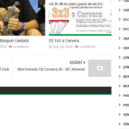
CA
CA
ES
ES
IN
 Bàsquet Lleidatà
III 3x3 a Cervera
2014
undefined
Juny 16, 2014
undefined
IN
JÚ
SEGÜENT
JÚ
l Club
Mini Femení: CB Cervera 36 – BC Almenar
MI
MI
PR
PR
SÈ
SÈ