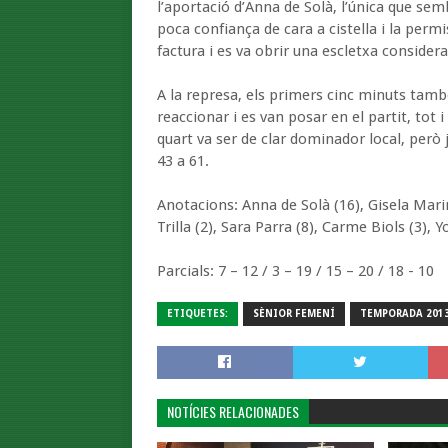
l’aportació d’Anna de Solà, l’única que sem
poca confiança de cara a cistella i la permi
factura i es va obrir una escletxa consider
A la represa, els primers cinc minuts també
reaccionar i es van posar en el partit, tot 
quart va ser de clar dominador local, però j
43 a 61.
Anotacions: Anna de Solà (16), Gisela Mari
Trilla (2), Sara Parra (8), Carme Biols (3), Y
Parcials: 7 – 12 / 3 – 19 / 15 – 20 / 18 - 10
ETIQUETES:
SÈNIOR FEMENÍ
TEMPORADA 2013
NOTÍCIES RELACIONADES