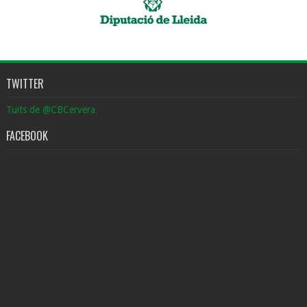
TWITTER
Tuits de @CBCervera
FACEBOOK