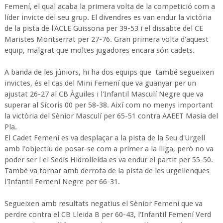
Femení, el qual acaba la primera volta de la competició com a
líder invicte del seu grup. El divendres es van endur la victòria
de la pista de l'ACLE Guissona per 39-53 i el dissabte del CE
Maristes Montserrat per 27-76. Gran primera volta d'aquest
equip, malgrat que moltes jugadores encara són cadets.
A banda de les júniors, hi ha dos equips que també segueixen
invictes, és el cas del Mini Femení que va guanyar per un
ajustat 26-27 al CB Àguiles i l'Infantil Masculí Negre que va
superar al Sícoris 00 per 58-38. Així com no menys important
la victòria del Sènior Masculí per 65-51 contra AAEET Masia del
Pla.
El Cadet Femení es va desplaçar a la pista de la Seu d'Urgell
amb l'objectiu de posar-se com a primer a la lliga, però no va
poder ser i el Sedis Hidrolleida es va endur el partit per 55-50.
També va tornar amb derrota de la pista de les urgellenques
l'Infantil Femení Negre per 66-31.
Segueixen amb resultats negatius el Sènior Femení que va
perdre contra el CB Lleida B per 60-43, l'Infantil Femení Verd