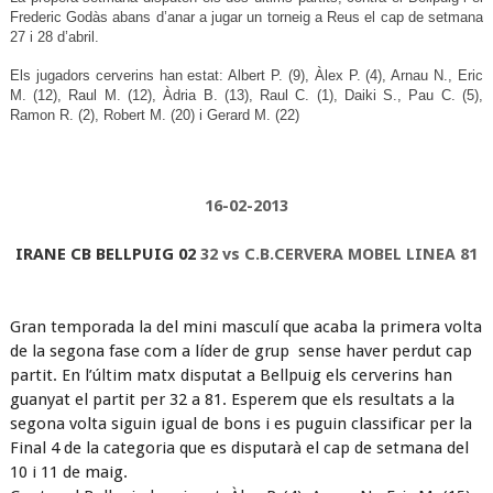
Frederic Godàs abans d’anar a jugar un torneig a Reus el cap de setmana
27 i 28 d’abril.
Els jugadors cerverins han estat: Albert P. (9),
Àlex P. (4), Arnau N., Eric
M. (12), Raul M. (12), Àdria B. (13), Raul C. (1), Daiki S., Pau C. (5),
Ramon R. (2), Robert M. (20) i Gerard M. (22)
16-02-2013
IRANE CB BELLPUIG 02
32 vs C.B.CERVERA MOBEL LINEA 81
Gran temporada la del mini masculí que acaba la primera volta
de la segona fase com a líder de grup sense haver perdut cap
partit. En l’últim matx disputat a Bellpuig els cerverins han
guanyat el partit per 32 a 81. Esperem que els resultats a la
segona volta siguin igual de bons i es puguin classificar per la
Final 4 de la categoria que es disputarà el cap de setmana del
10 i 11 de maig.