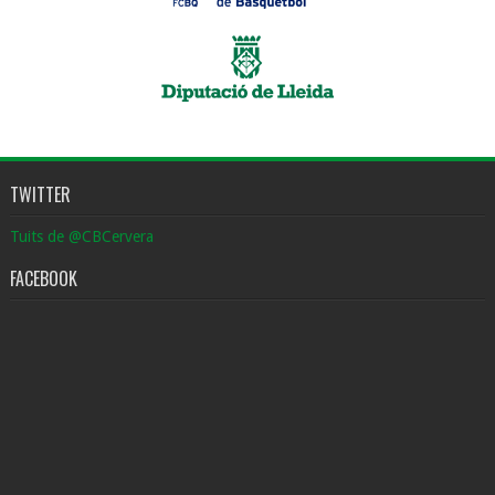
TWITTER
Tuits de @CBCervera
FACEBOOK