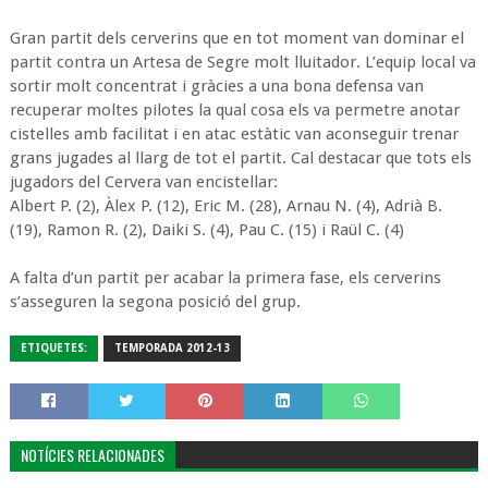
Gran partit dels cerverins que en tot moment van dominar el
partit contra un Artesa de Segre molt lluitador. L’equip local va
sortir molt concentrat i gràcies a una bona defensa van
recuperar moltes pilotes la qual cosa els va permetre anotar
cistelles amb facilitat i en atac estàtic van aconseguir trenar
grans jugades al llarg de tot el partit. Cal destacar que tots els
jugadors del Cervera van encistellar:
Albert P. (2), Àlex P. (12), Eric M. (28), Arnau N. (4), Adrià B.
(19), Ramon R. (2), Daiki S. (4), Pau C. (15) i Raül C. (4)
A falta d’un partit per acabar la primera fase, els cerverins
s’asseguren la segona posició del grup.
ETIQUETES:
TEMPORADA 2012-13
NOTÍCIES RELACIONADES