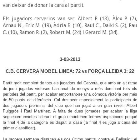
van deixar de donar la cara al partit.
Els jugadors cerverins van ser: Albert P. (13), Àlex P. (7),
Arnau N., Eric M. (19), Àdria B. (10), Raul C., Daiki S. (2), Pau
C. (10), Ramon R. (2), Robert M. (24) i Gerard M. (34).
3-03-2013
C.B. CERVERA MOBEL LINEA: 72 vs FORÇA LLEIDA 3: 22
Partit molt complert de tots els jugadors del Cervera, que amb un alt ritme
de joc i jugades vistoses han anat de menys a més dominant tots els
períodes del partit, per acabar emportant-se una còmoda victòria per més
de 50 punts de diferència. Cal destacar especialment la participació de
dos jugadors pre-minis del club que han jugat a un gran nivell, Albert
Puiggrós i Raul Martínez. A falta de dues jornades per acabar la lliga
segueixen invictes liderant el grup i mantenen fermes aspiracions perquè
la final 4 de la categoria es disputi a casa (la final 4 es juga a casa del
primer classificat).
La propera setmana disputen els dos últims partits, contra el Bellpuig i el