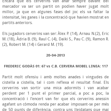
Encara que els cerverins van anar sempre davant del
marcador va ser un partit on podien haver jugat molt
millor, ja que en algunes fases del joc els va faltar la
intensitat, les ganes i la concentració que havien mostrat en
partits anteriors.
Els jugadors cerverins van ser: Àlex P. (14), Arnau N.(2), Eric
M. (18), Àdria B. (9), Raul C. (4), Daiki S., Pau C. (9), Ramon R.
(2), Robert M. (14) i Gerard M. (19).
20-04-2013
FREDERIC GODÀS 01: 67 vs C.B. CERVERA MOBEL LINEA: 117
Partit molt ofensiu i amb moltes anades i vingudes de
cistella a cistella, tal i com reflexa el resultat final. Els
cerverins van sortir una mica adormits i van acabar
perdent per 1 punt el primer parcial, a poc a poc, la
concentració i l’encert van fer que els cerverins anessin
agafant un còmoda renda per acabar imposant-se per més
de 50 punts de diferència, contra uns lleidatans que mai