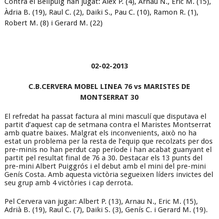
Contra el Bellpuig han jugat: Àlex P. (4), Arnau N., Eric M. (15),
Àdria B. (19), Raul C. (2), Daiki S., Pau C. (10), Ramon R. (1),
Robert M. (8) i Gerard M. (22)
02-02-2013
C.B.CERVERA MOBEL LINEA 76 vs MARISTES DE
MONTSERRAT 30
El refredat ha passat factura al mini masculí que disputava el
partit d’aquest cap de setmana contra el Maristes Montserrat
amb quatre baixes. Malgrat els inconvenients, això no ha
estat un problema per la resta de l’equip que recolzats per dos
pre-minis no han perdut cap període i han acabat guanyant el
partit pel resultat final de 76 a 30. Destacar els 13 punts del
pre-mini Albert Puiggrós i el debut amb el mini del pre-mini
Genís Costa. Amb aquesta victòria segueixen líders invictes del
seu grup amb 4 victòries i cap derrota.
Pel Cervera van jugar: Albert P. (13), Arnau N., Eric M. (15),
Adrià B. (19), Raul C. (7), Daiki S. (3), Genís C. i Gerard M. (19).