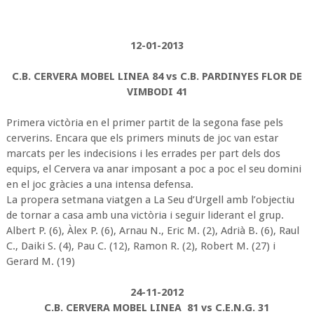
12-01-2013
C.B. CERVERA MOBEL LINEA 84 vs C.B. PARDINYES FLOR DE
VIMBODI 41
Primera victòria en el primer partit de la segona fase pels
cerverins. Encara que els primers minuts de joc van estar
marcats per les indecisions i les errades per part dels dos
equips, el Cervera va anar imposant a poc a poc el seu domini
en el joc gràcies a una intensa defensa.
La propera setmana viatgen a La Seu d’Urgell amb l’objectiu
de tornar a casa amb una victòria i seguir liderant el grup.
Albert P. (6), Àlex P. (6), Arnau N., Eric M. (2), Adrià B. (6), Raul
C., Daiki S. (4), Pau C. (12), Ramon R. (2), Robert M. (27) i
Gerard M. (19)
24-11-2012
C.B. CERVERA MOBEL LINEA 81 vs C.E.N.G. 31