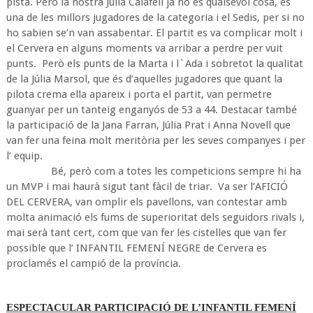
pista. Però la nostra Júlia Calafell ja no es qualsevol cosa, és
una de les millors jugadores de la categoria i el Sedis, per si no
ho sabien se’n van assabentar. El partit es va complicar molt i
el Cervera en alguns moments va arribar a perdre per vuit
punts. Però els punts de la Marta i l`Ada i sobretot la qualitat
de la Júlia Marsol, que és d’aquelles jugadores que quant la
pilota crema ella apareix i porta el partit, van permetre
guanyar per un tanteig enganyós de 53 a 44. Destacar també
la participació de la Jana Farran, Júlia Prat i Anna Novell que
van fer una feina molt meritòria per les seves companyes i per
l’ equip.
Bé, però com a totes les competicions sempre hi ha
un MVP i mai haurà sigut tant fàcil de triar. Va ser l’AFICIÓ
DEL CERVERA, van omplir els pavellons, van contestar amb
molta animació els fums de superioritat dels seguidors rivals i,
mai serà tant cert, com que van fer les cistelles que van fer
possible que l’ INFANTIL FEMENÍ NEGRE de Cervera es
proclamés el campió de la província.
ESPECTACULAR PARTICIPACIÓ DE L’INFANTIL FEMENÍ