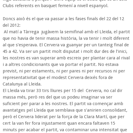
Clubs referents en basquet femení a nivell espanyol.
Doncs això és el que va passar a les fases finals del 22 del 12
del 2012:
Al matí a Tàrrega jugàvem la semifinal amb el Lleida, el partit
que no havia de tenir massa història, la va tenir i molt diferent
al que s’esperava. El Cervera va guanyar per un tanteig final de
45 a 42. Va ser un partit molt disputat i molt dur des de l’inici,
les nostres es van superar amb escreix per plantar cara al rival
i a altres condicionants que va portar el partit. No estava
previst, ni per estaments, ni per pares ni per recursos ni per
representativitat que el modest Cervera deixés fora de
Catalunya al Lleida.
El Lleida va tirar 33 tirs lliures per 15 del Cervera, no cal dir
massa més, però res del que us podeu imaginar va ser
suficient per parar a les nostres. El partit va començar amb
avantatges pel Lleida que semblava que s’anirien consolidant,
però el Cervera liderat per la força de la Clara Martí, que per
cert la van fer fora injustament quan encara faltaven 15
minuts per acabar el partit, va contaminar una intensitat que