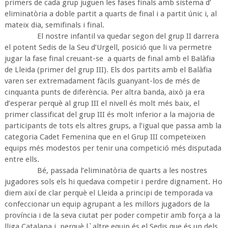
primers de cada grup juguen les fases finals amb sistema d’
eliminatòria a doble partit a quarts de final i a partit únic i, al
mateix dia, semifinals i final.
El nostre infantil va quedar segon del grup II darrera
el potent Sedis de la Seu d’Urgell, posició que li va permetre
jugar la fase final creuant-se a quarts de final amb el Balàfia
de Lleida (primer del grup III). Els dos partits amb el Balàfia
varen ser extremadament fàcils guanyant-los de més de
cinquanta punts de diferència. Per altra banda, això ja era
d’esperar perquè al grup III el nivell és molt més baix, el
primer classificat del grup III és molt inferior a la majoria de
participants de tots els altres grups, a l’igual que passa amb la
categoria Cadet Femenina que en el Grup III competeixen
equips més modestos per tenir una competició més disputada
entre ells.
Bé, passada l’eliminatòria de quarts a les nostres
jugadores sols els hi quedava competir i perdre dignament. Ho
diem així de clar perquè el Lleida a principi de temporada va
confeccionar un equip agrupant a les millors jugadors de la
província i de la seva ciutat per poder competir amb força a la
lliga Catalana i, perquè l`altre equip és el Sedis que és un dels