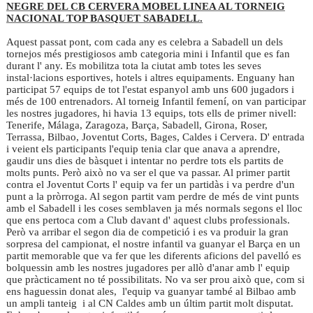
NEGRE DEL CB CERVERA
MOBEL LINEA AL TORNEIG
NACIONAL TOP BASQUET SABADELL.
Aquest passat pont, com cada any es celebra a Sabadell un dels
tornejos més prestigiosos amb categoria mini i Infantil que es fan
durant l' any. Es mobilitza tota la ciutat amb totes les seves
instal·lacions esportives, hotels i altres equipaments. Enguany han
participat 57 equips de tot l'estat espanyol amb uns 600 jugadors i
més de 100 entrenadors. Al torneig Infantil femení, on van participar
les nostres jugadores, hi havia 13 equips, tots ells de primer nivell:
Tenerife, Málaga, Zaragoza, Barça, Sabadell, Girona, Roser,
Terrassa, Bilbao, Joventut Corts, Bages, Caldes i Cervera. D' entrada
i veient els participants l'equip tenia clar que anava a aprendre,
gaudir uns dies de bàsquet i intentar no perdre tots els partits de
molts punts. Però això no va ser el que va passar. Al primer partit
contra el Joventut Corts l' equip va fer un partidàs i va perdre d'un
punt a la pròrroga. Al segon partit vam perdre de més de vint punts
amb el Sabadell i les coses semblaven ja més normals segons el lloc
que ens pertoca com a Club davant d' aquest clubs professionals.
Però va arribar el segon dia de competició i es va produir la gran
sorpresa del campionat, el nostre infantil va guanyar el Barça en un
partit memorable que va fer que les diferents aficions del pavelló es
bolquessin amb les nostres jugadores per allò d'anar amb l' equip
que pràcticament no té possibilitats. No va ser prou això que, com si
ens haguessin donat ales, l'equip va guanyar també al Bilbao amb
un ampli tanteig i al CN Caldes amb un últim partit molt disputat.