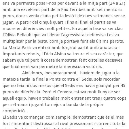
ens va permetre posar-nos per davant a la mitja part (24 a 21)
amb una excel·lent part de la Pau Terribes amb set meritoris
punts, doncs venia d’una petita lesió i de dues setmanes sense
jugar. A partir del cinquè quart i fins al final el partit es va
moure en diferències molt petites. En aquella fase va ser clau
l’Olivia Bellaubi que va liderar l’agressivitat defensiva i es va
multiplicar per la pista, com ja portava fent els últims partits.
La Marta Paris va entrar amb força al partit amb anotació i
importants rebots, i l’Ada Alsina va treure el seu caràcter, que
sabem que té però li costa demostrar, fent cistelles decisives
que finalment van permetre la merescuda victòria.
Així doncs, inesperadament, havíem de jugar a la
mateixa tarda la final a Ponts contra el Sedis, sols recordar
que no feia ni dos mesos que el Sedis ens havia guanyat per 45
punts de diferència. Però el Cervera estava molt lluny de ser
aquell equip, havien treballat molt entrenant tres i quatre cops
per setmana i jugant tornejos a banda de la pròpia
competició.
El Sedis va començar, com sempre, demostrant que és el més
fort i intentant destrossar al rival pressionant i corrent tota la