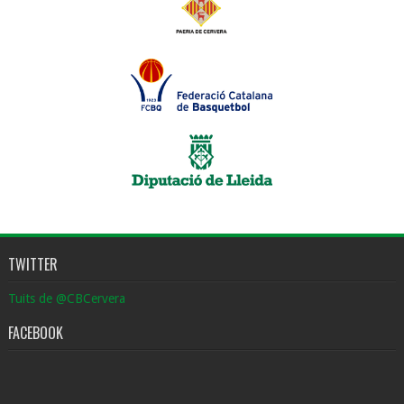
TWITTER
Tuits de @CBCervera
FACEBOOK