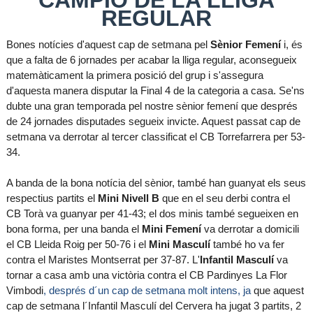
CAMPIÓ DE LA LLIGA
REGULAR
Bones notícies d'aquest cap de setmana pel
Sènior Femení
i, és
que a falta de 6 jornades per acabar la lliga regular, aconsegueix
matemàticament la primera posició del grup i s'assegura
d'aquesta manera disputar la Final 4 de la categoria a casa. Se'ns
dubte una gran temporada pel nostre sènior femení que després
de 24 jornades disputades segueix invicte. Aquest passat cap de
setmana va derrotar al tercer classificat el CB Torrefarrera per 53-
34.
A banda de la bona notícia del sènior, també han guanyat els seus
respectius partits el
Mini Nivell B
que en el seu derbi contra el
CB Torà va guanyar per 41-43; el dos minis també segueixen en
bona forma, per una banda el
Mini Femení
va derrotar a domicili
el CB Lleida Roig per 50-76 i el
Mini Masculí
també ho va fer
contra el Maristes Montserrat per 37-87. L'
Infantil Masculí
va
tornar a casa amb una victòria contra el CB Pardinyes La Flor
Vimbodi
, després d´un cap de setmana molt intens, ja
que aquest
cap de setmana l´Infantil Masculí del Cervera ha jugat 3 partits, 2