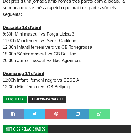
Després d'una jornada amb només tres partits com a locals, la
setmana que ve més atapeïda que mai i els partits són els
següents:
Dissabte 13 d'abril
9:30h Mini masculí vs Força Lleida 3
11:00h Mini femení vs Sedis Caditours
12:30h Infantil femení verd vs CB Torregrossa
19:00h Sènior masculí vs CB Bell-lloc
20:30h Júnior masculí vs Bac Agramunt
Diumenge 14 d'abril
11:00h Infantil femení negre vs SESE A
12:30h Mini femení vs CB Bellpuig
ETIQUETES:
TEMPORADA 2012-13
NOTÍCIES RELACIONADES