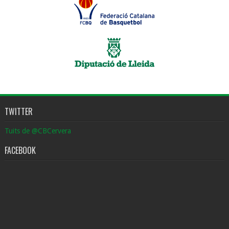
TWITTER
Tuits de @CBCervera
FACEBOOK