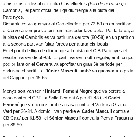
amistosos el dissabte contra Castelldefels
(foto de germano)
i
Cambrils, i el partit oficial de lliga diumenge a la pista del
Pardinyes.
Dissabte es va guanyar al Castelldefels per 72-53 en en partit on
el Cervera sempre va tenir un marcador favorable. Per la tarda, a
la pista del Cambrils es va patir una derrota (80-58) en un partit on
a la segona part van faltar forces per aturar els locals.
En el partit de lliga de diumenge a la pista del C.B.Pardinyes el
resultat va ser de 58-63. El partit va ser molt irregular, amb un joc
poc brillant on el Cervera va aprofitar un gran 5è període per
endur-se el partit. I el
Júnior Masculí
també va guanyar a la pista
del Cappont per 45-65.
Menys sort van tenir l'
Infantil Femení Negre
que va perdre a
casa contra el CBT La Salle Femení A per 41-48 i, el
Cadet
Femení
que va perdre també a casa contra el Vedruna Gracia
Verd per 26-34. A domicili van perdre el
Cadet Masculí
contra el
CB Calaf per 61-58 i el
Sènior Masculí
contra la Penya Fragatina
per 86-50.