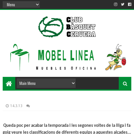
14.3.13
Queda poc per acabar la temporada i les segones voltes de la lliga i fa
goig veure les classificacions de diferents equips a aquestes alçades...