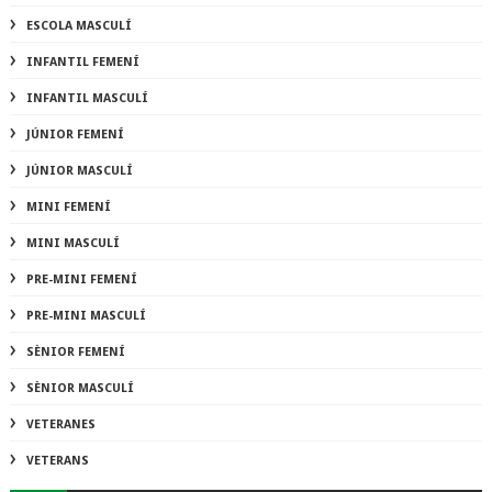
ESCOLA MASCULÍ
INFANTIL FEMENÍ
INFANTIL MASCULÍ
JÚNIOR FEMENÍ
JÚNIOR MASCULÍ
MINI FEMENÍ
MINI MASCULÍ
PRE-MINI FEMENÍ
PRE-MINI MASCULÍ
SÈNIOR FEMENÍ
SÈNIOR MASCULÍ
VETERANES
VETERANS