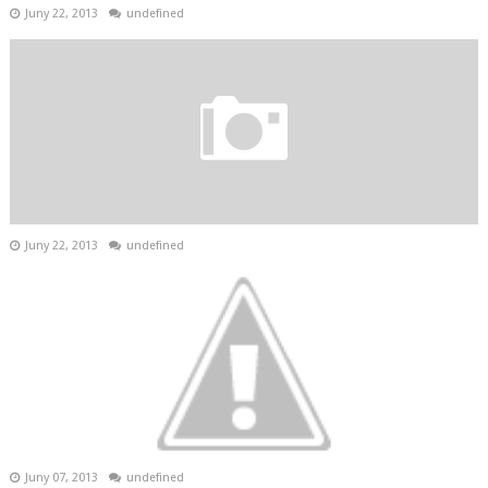
Juny 22, 2013
undefined
Juny 22, 2013
undefined
Juny 07, 2013
undefined