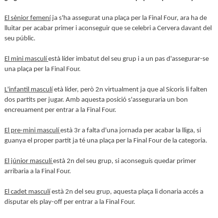
El sènior femení
ja s'ha assegurat una plaça per la Final Four, ara ha de
lluitar per acabar primer i aconseguir que se celebri a Cervera davant del
seu públic.
El mini masculí
està líder imbatut del seu grup i a un pas d'assegurar-se
una plaça per la Final Four.
L'infantil masculí
età líder, però 2n virtualment ja que al Sícoris li falten
dos partits per jugar. Amb aquesta posició s'asseguraria un bon
encreuament per entrar a la Final Four.
El pre-mini masculí
està 3r a falta d'una jornada per acabar la lliga, si
guanya el proper partit ja té una plaça per la Final Four de la categoria.
El júnior masculí
està 2n del seu grup, si aconseguís quedar primer
arribaria a la Final Four.
El cadet masculí
està 2n del seu grup, aquesta plaça li donaria accés a
disputar els play-off per entrar a la Final Four.