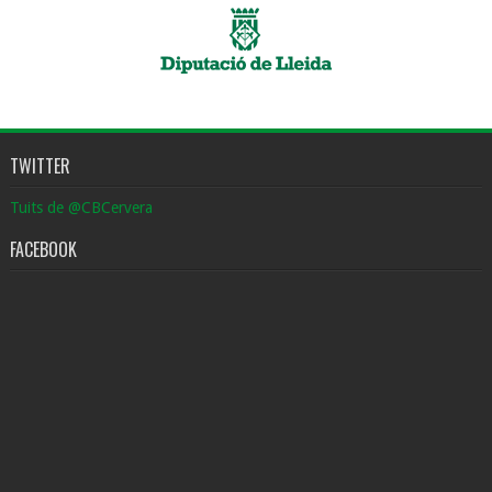
TWITTER
Tuits de @CBCervera
FACEBOOK