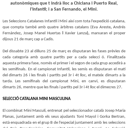
autonòmiques que t indrà lloc a Chiclana i Puerto Real,
l'Infantil; i a San Fernando, el Mini.
Les Seleccions Catalanes Infantil i Mini així com tota l'expedició catalana,
que compta també amb quatre àrbitres catalans (
Eva Areste
,
Andrés
Fernández
,
Josep Manel Huertas
i
Xavier Lanza
),
marxaran el proper
dijous 21 de març cap a Cadis.
Del dissabte 23 al dilluns 25 de març es disputaran les fases prèvies de
cada categoria amb quatre partits per a cada selecci ó. Finalitzada
aquesta primera fase, només el primer i el segon de cada grup accedirà a
les semifinals. En el campionat Infantil, les semis es disputaran el matí
del dimarts 26 i les finals i partits pel 3r i 4t lloc, el mateix dimarts a la
tarda. Les semifinals del campionat Mini, en canvi, es disputaran
dimarts 26, mentre que les finals i partits pel 3r i 4t lloc el dimecres 27.
SELECCIÓ CATALANA MINI MASCULINA
El combinat Mini Masculí, entrenat pel seleccionador català Josep Maria
Planas, juntament amb els seus ajudants Toni Mayol i Gorka Bertran,
està enquadrada en el grup B de l'especial juntament amb les seleccions