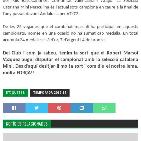
del País Basc,Canàries, Comunitat Valenciana i Aragó. La Selecció
Catalana Mini Masculina és l'actual sots-campiona en caure a la final de
l'any passat davant Andalusia per 67-72.
De les 25 vegades que el combinat masculí ha participat en aquests
campionats, només en una ocasió no ha sumat cap medalla. En total
acumula 24 medalles: 13 d'or, 7 d'argent i 4 de bronze.
Del Club i com ja sabeu, tenim la sort que el Robert Marsol
Vázquez pugui disputar el campionat amb la selecció catalana
Mini. Des d’aquí desitjar-li molta sort i com diu el nostre lema,
molta FORÇA!!
ETIQUETES:
TEMPORADA 2012-13
NOTÍCIES RELACIONADES