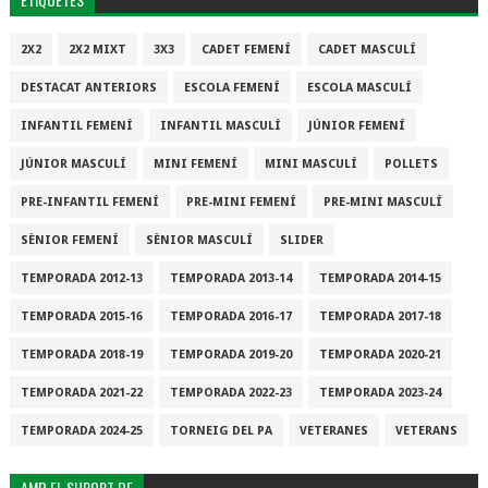
2X2
2X2 MIXT
3X3
CADET FEMENÍ
CADET MASCULÍ
DESTACAT ANTERIORS
ESCOLA FEMENÍ
ESCOLA MASCULÍ
INFANTIL FEMENÍ
INFANTIL MASCULÍ
JÚNIOR FEMENÍ
JÚNIOR MASCULÍ
MINI FEMENÍ
MINI MASCULÍ
POLLETS
PRE-INFANTIL FEMENÍ
PRE-MINI FEMENÍ
PRE-MINI MASCULÍ
SÈNIOR FEMENÍ
SÈNIOR MASCULÍ
SLIDER
TEMPORADA 2012-13
TEMPORADA 2013-14
TEMPORADA 2014-15
TEMPORADA 2015-16
TEMPORADA 2016-17
TEMPORADA 2017-18
TEMPORADA 2018-19
TEMPORADA 2019-20
TEMPORADA 2020-21
TEMPORADA 2021-22
TEMPORADA 2022-23
TEMPORADA 2023-24
TEMPORADA 2024-25
TORNEIG DEL PA
VETERANES
VETERANS
AMB EL SUPORT DE