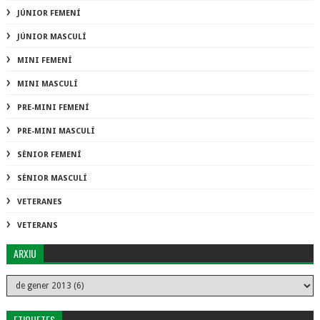
JÚNIOR FEMENÍ
JÚNIOR MASCULÍ
MINI FEMENÍ
MINI MASCULÍ
PRE-MINI FEMENÍ
PRE-MINI MASCULÍ
SÈNIOR FEMENÍ
SÈNIOR MASCULÍ
VETERANES
VETERANS
ARXIU
ETIQUETES