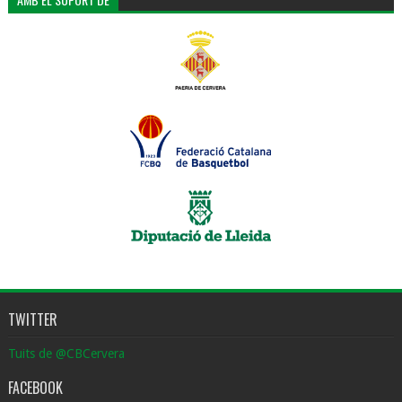
TWITTER
Tuits de @CBCervera
FACEBOOK