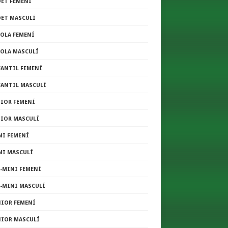
DET FEMENÍ
DET MASCULÍ
COLA FEMENÍ
COLA MASCULÍ
FANTIL FEMENÍ
FANTIL MASCULÍ
NIOR FEMENÍ
NIOR MASCULÍ
NI FEMENÍ
NI MASCULÍ
E-MINI FEMENÍ
E-MINI MASCULÍ
NIOR FEMENÍ
NIOR MASCULÍ