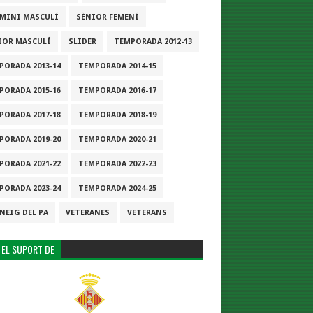
-MINI MASCULÍ
SÈNIOR FEMENÍ
IOR MASCULÍ
SLIDER
TEMPORADA 2012-13
PORADA 2013-14
TEMPORADA 2014-15
PORADA 2015-16
TEMPORADA 2016-17
PORADA 2017-18
TEMPORADA 2018-19
PORADA 2019-20
TEMPORADA 2020-21
PORADA 2021-22
TEMPORADA 2022-23
PORADA 2023-24
TEMPORADA 2024-25
NEIG DEL PA
VETERANES
VETERANS
 EL SUPORT DE