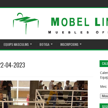
EQUIPS MASCULINS
BOTIGA
INSCRIPCIONS
 22-04-2023
CALE
Calen
Equi
Mes:
SEG