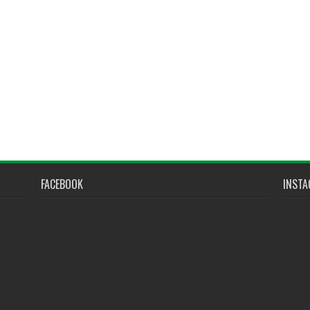
FACEBOOK
INST