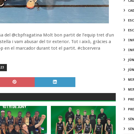
CA
CA
ES
ES
a del @cbpfragatina Molt bon partit de l’equip tret d’un
IN
ella i vam abusar del tir exterior. Tot i això, gràcies a
 en el marcador durant tot el partit. #cbcervera
IN
JÚ
-23
JÚ
MI
MI
PR
PR
SÈ
SÈ